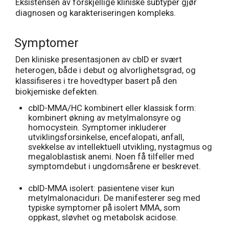
Eksistensen av forskjellige kliniske subtyper gjør
diagnosen og karakteriseringen kompleks.
Symptomer
Den kliniske presentasjonen av cblD er svært
heterogen, både i debut og alvorlighetsgrad, og
klassifiseres i tre hovedtyper basert på den
biokjemiske defekten.
cblD-MMA/HC kombinert eller klassisk form:
kombinert økning av metylmalonsyre og
homocystein. Symptomer inkluderer
utviklingsforsinkelse, encefalopati, anfall,
svekkelse av intellektuell utvikling, nystagmus og
megaloblastisk anemi. Noen få tilfeller med
symptomdebut i ungdomsårene er beskrevet.
cblD-MMA isolert: pasientene viser kun
metylmalonaciduri. De manifesterer seg med
typiske symptomer på isolert MMA, som
oppkast, sløvhet og metabolsk acidose.