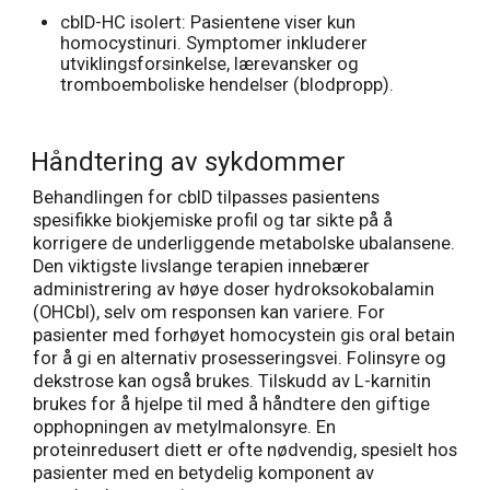
cblD-HC isolert: Pasientene viser kun
homocystinuri. Symptomer inkluderer
utviklingsforsinkelse, lærevansker og
tromboemboliske hendelser (blodpropp).
Håndtering av sykdommer
Behandlingen for cblD tilpasses pasientens
spesifikke biokjemiske profil og tar sikte på å
korrigere de underliggende metabolske ubalansene.
Den viktigste livslange terapien innebærer
administrering av høye doser hydroksokobalamin
(OHCbl), selv om responsen kan variere. For
pasienter med forhøyet homocystein gis oral betain
for å gi en alternativ prosesseringsvei. Folinsyre og
dekstrose kan også brukes. Tilskudd av L-karnitin
brukes for å hjelpe til med å håndtere den giftige
opphopningen av metylmalonsyre. En
proteinredusert diett er ofte nødvendig, spesielt hos
pasienter med en betydelig komponent av