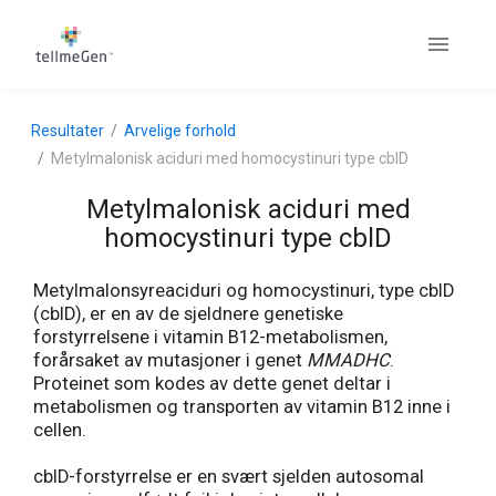
Resultater
Arvelige forhold
Metylmalonisk aciduri med homocystinuri type cblD
Metylmalonisk aciduri med
homocystinuri type cblD
Metylmalonsyreaciduri og homocystinuri, type cblD
(cblD), er en av de sjeldnere genetiske
forstyrrelsene i vitamin B12-metabolismen,
forårsaket av mutasjoner i genet
MMADHC
.
Proteinet som kodes av dette genet deltar i
metabolismen og transporten av vitamin B12 inne i
cellen.
cblD-forstyrrelse er en svært sjelden autosomal