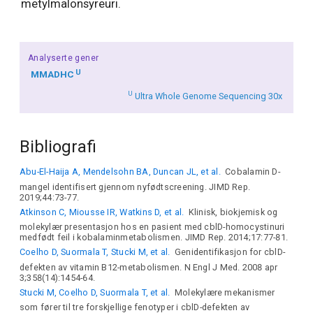
metylmalonsyreuri.
Analyserte gener
U
MMADHC
U
Ultra Whole Genome Sequencing 30x
Bibliografi
Abu-El-Haija A, Mendelsohn BA, Duncan JL, et al.
Cobalamin D-
mangel identifisert gjennom nyfødtscreening. JIMD Rep.
2019;44:73-77.
Atkinson C, Miousse IR, Watkins D, et al.
Klinisk, biokjemisk og
molekylær presentasjon hos en pasient med cblD-homocystinuri
medfødt feil i kobalaminmetabolismen. JIMD Rep. 2014;17:77-81.
Coelho D, Suormala T, Stucki M, et al.
Genidentifikasjon for cblD-
defekten av vitamin B12-metabolismen. N Engl J Med. 2008 apr
3;358(14):1454-64.
Stucki M, Coelho D, Suormala T, et al.
Molekylære mekanismer
som fører til tre forskjellige fenotyper i cblD-defekten av