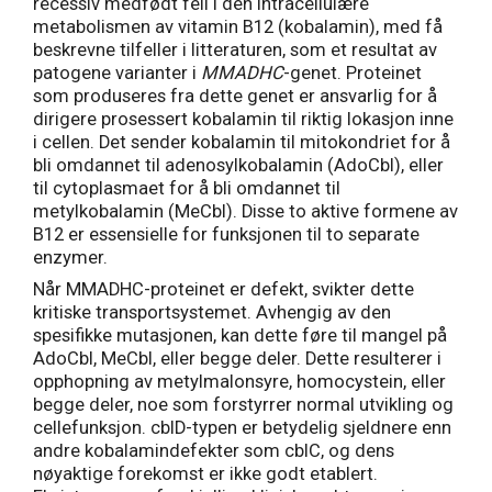
recessiv medfødt feil i den intracellulære
metabolismen av vitamin B12 (kobalamin), med få
beskrevne tilfeller i litteraturen, som et resultat av
patogene varianter i
MMADHC
-genet. Proteinet
som produseres fra dette genet er ansvarlig for å
dirigere prosessert kobalamin til riktig lokasjon inne
i cellen. Det sender kobalamin til mitokondriet for å
bli omdannet til adenosylkobalamin (AdoCbl), eller
til cytoplasmaet for å bli omdannet til
metylkobalamin (MeCbl). Disse to aktive formene av
B12 er essensielle for funksjonen til to separate
enzymer.
Når MMADHC-proteinet er defekt, svikter dette
kritiske transportsystemet. Avhengig av den
spesifikke mutasjonen, kan dette føre til mangel på
AdoCbl, MeCbl, eller begge deler. Dette resulterer i
opphopning av metylmalonsyre, homocystein, eller
begge deler, noe som forstyrrer normal utvikling og
cellefunksjon. cblD-typen er betydelig sjeldnere enn
andre kobalamindefekter som cblC, og dens
nøyaktige forekomst er ikke godt etablert.