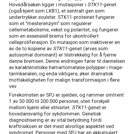
Hovedårsaken ligger i mutasjoner i
STK11
-genet
(også kjent som LKB1), et sentralt gen som
undertrykker svulster. STK11-proteinet fungerer
som et "mesterenzym" som regulerer
cellemetabolisme, vekst og polaritet, og fungerer
som en essensiell brems for ukontrollert
celleproliferasjon. En mutasjon som inaktiverer en
av de to kopiene av
STK11
-genet (arves som
autosomal dominant) er tilstrekkelig for å fjerne
denne bremsen. Denne endringen fører til dannelsen
av karakteristiske hamartomatøse polypper i mage-
tarmkanalen, og enda viktigere, øker dramatisk
mottakeligheten for malign transformasjon i flere
vev.
Forekomsten av SPJ er sjelden, og rammer omtrent
1 av 50 000 til 200 000 personer, uten forskjell
mellom kjønn eller etnisitet.
STK11
-genet er
hovedansvarlig for sykdommen. Genetisk
diagnostisering er av vital betydning fordi
kreftrisikoen er det mest alvorlige aspektet ved
syndromet. Personer med SPJ har en akkumulert