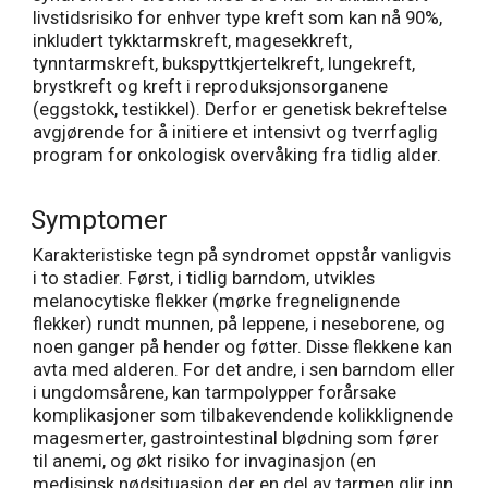
livstidsrisiko for enhver type kreft som kan nå 90%,
inkludert tykktarmskreft, magesekkreft,
tynntarmskreft, bukspyttkjertelkreft, lungekreft,
brystkreft og kreft i reproduksjonsorganene
(eggstokk, testikkel). Derfor er genetisk bekreftelse
avgjørende for å initiere et intensivt og tverrfaglig
program for onkologisk overvåking fra tidlig alder.
Symptomer
Karakteristiske tegn på syndromet oppstår vanligvis
i to stadier. Først, i tidlig barndom, utvikles
melanocytiske flekker (mørke fregnelignende
flekker) rundt munnen, på leppene, i neseborene, og
noen ganger på hender og føtter. Disse flekkene kan
avta med alderen. For det andre, i sen barndom eller
i ungdomsårene, kan tarmpolypper forårsake
komplikasjoner som tilbakevendende kolikklignende
magesmerter, gastrointestinal blødning som fører
til anemi, og økt risiko for invaginasjon (en
medisinsk nødsituasjon der en del av tarmen glir inn