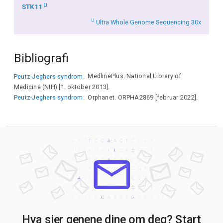
U
STK11
U
Ultra Whole Genome Sequencing 30x
Bibliografi
Peutz-Jeghers syndrom.
MedlinePlus. National Library of
Medicine (NIH) [1. oktober 2013].
Peutz-Jeghers syndrom.
Orphanet. ORPHA2869 [februar 2022].
Hva sier genene dine om deg? Start