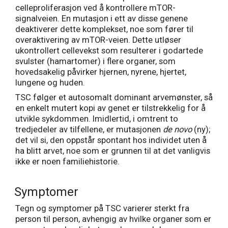
celleproliferasjon ved å kontrollere mTOR-
signalveien. En mutasjon i ett av disse genene
deaktiverer dette komplekset, noe som fører til
overaktivering av mTOR-veien. Dette utløser
ukontrollert cellevekst som resulterer i godartede
svulster (hamartomer) i flere organer, som
hovedsakelig påvirker hjernen, nyrene, hjertet,
lungene og huden.
TSC følger et autosomalt dominant arvemønster, så
en enkelt mutert kopi av genet er tilstrekkelig for å
utvikle sykdommen. Imidlertid, i omtrent to
tredjedeler av tilfellene, er mutasjonen
de
novo
(ny);
det vil si, den oppstår spontant hos individet uten å
ha blitt arvet, noe som er grunnen til at det vanligvis
ikke er noen familiehistorie.
Symptomer
Tegn og symptomer på TSC varierer sterkt fra
person til person, avhengig av hvilke organer som er