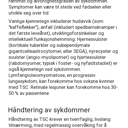
rammet og alvorlighetsgraden av sykdommen.
Symptomer kan være til stede ved fødselen eller
utvikle seg over tid.
Vanlige kjennetegn inkluderer hudavvik (som
"kaffeflekker"), anfall (inkludert spedbarnskramper i
det første leveåret), utviklingsforsinkelser og
intellektuell funksjonshemming. Hjernesvulster
(kortikale tuberkler og subependymale
gigantcelleastrocytomer, eller SEGA), nyrecyster og
svulster (angio-myolipomer) og hjertesvulster
(rabdomyomer, typisk i foster- og nyfødtstadiet) er
også kjennetegn ved sykdommen.
Lymfangioleiomyomatose, en progressiv
lungesykdom, kan forekomme hos voksne kvinner
med TSC. Retinale lesjoner kan forekomme hos 30-
50 % av pasientene.
Håndtering av sykdommer
Håndtering av TSC krever en tverrfaglig, livslang
tilnærming, med regelmessig overvåking for å