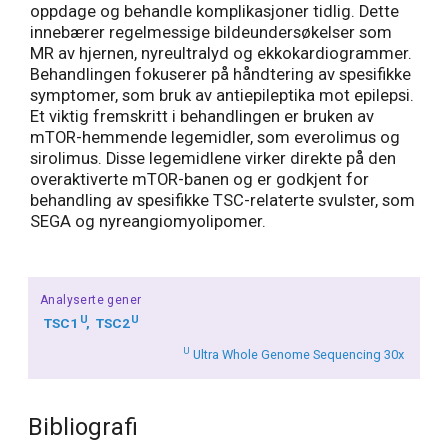
oppdage og behandle komplikasjoner tidlig. Dette
innebærer regelmessige bildeundersøkelser som
MR av hjernen, nyreultralyd og ekkokardiogrammer.
Behandlingen fokuserer på håndtering av spesifikke
symptomer, som bruk av antiepileptika mot epilepsi.
Et viktig fremskritt i behandlingen er bruken av
mTOR-hemmende legemidler, som everolimus og
sirolimus. Disse legemidlene virker direkte på den
overaktiverte mTOR-banen og er godkjent for
behandling av spesifikke TSC-relaterte svulster, som
SEGA og nyreangiomyolipomer.
Analyserte gener
U
U
TSC1
TSC2
U
Ultra Whole Genome Sequencing 30x
Bibliografi