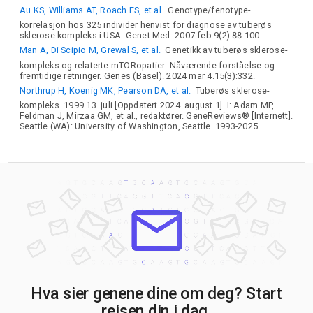
Au KS, Williams AT, Roach ES, et al.
Genotype/fenotype-
korrelasjon hos 325 individer henvist for diagnose av tuberøs
sklerose-kompleks i USA. Genet Med. 2007 feb.9(2):88-100.
Man A, Di Scipio M, Grewal S, et al.
Genetikk av tuberøs sklerose-
kompleks og relaterte mTORopatier: Nåværende forståelse og
fremtidige retninger. Genes (Basel). 2024 mar 4.15(3):332.
Northrup H, Koenig MK, Pearson DA, et al.
Tuberøs sklerose-
kompleks. 1999 13. juli [Oppdatert 2024. august 1]. I: Adam MP,
Feldman J, Mirzaa GM, et al., redaktører. GeneReviews® [Internett].
Seattle (WA): University of Washington, Seattle. 1993-2025.
Hva sier genene dine om deg? Start
reisen din i dag.