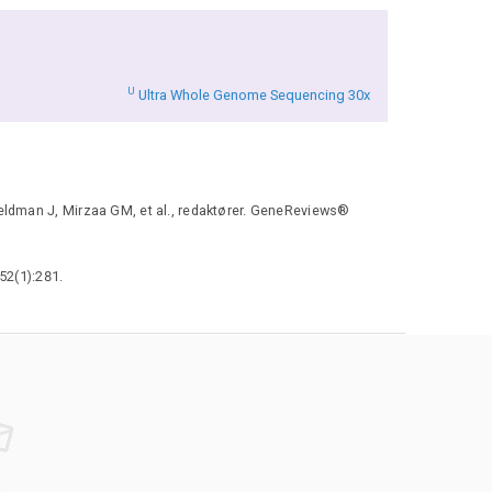
U
Ultra Whole Genome Sequencing 30x
eldman J, Mirzaa GM, et al., redaktører. GeneReviews®
52(1):281.