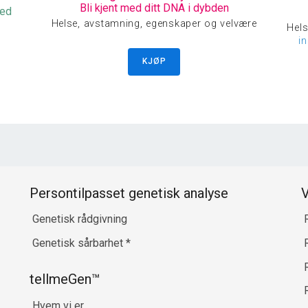
Bli kjent med ditt DNA i dybden
med
Helse, avstamning, egenskaper og velvære
Hels
i
KJØP
Persontilpasset genetisk analyse
V
Genetisk rådgivning
Genetisk sårbarhet
*
R
tellmeGen™
Hvem vi er