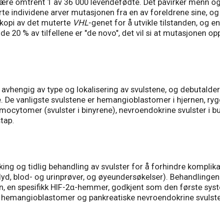
e omtrent 1 av 36 000 levendefødte. Det påvirker menn og kv
ørte individene arver mutasjonen fra en av foreldrene sine, 
t kopi av det muterte
VHL
-genet for å utvikle tilstanden, og e
de 20 % av tilfellene er "de novo", det vil si at mutasjonen o
engig av type og lokalisering av svulstene, og debutalderen
. De vanligste svulstene er hemangioblastomer i hjernen, ry
omocytomer (svulster i binyrene), nevroendokrine svulster i b
tap.
ng og tidlig behandling av svulster for å forhindre komplika
 blod- og urinprøver, og øyeundersøkelser). Behandlingen har
ifan, en spesifikk HIF-2α-hemmer, godkjent som den første sy
S hemangioblastomer og pankreatiske nevroendokrine svulster