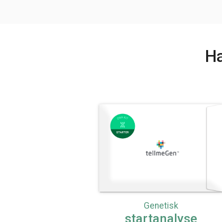
Ha
Genetisk
startanalyse