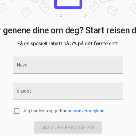
r genene dine om deg? Start reisen di
Få en spesiell rabatt på 5% på ditt første sett.
Navn
e-post
Jeg har lest og godtar
personvernreglene
JEG VIL HA RABATTEN MIN