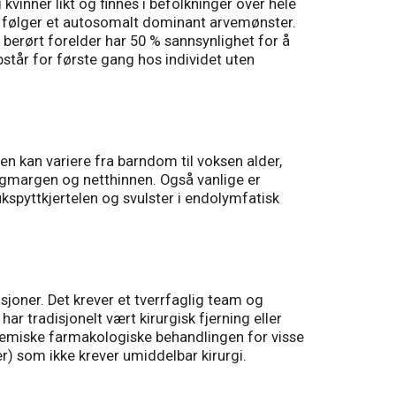
inner likt og finnes i befolkninger over hele
og følger et autosomalt dominant arvemønster.
n berørt forelder har 50 % sannsynlighet for å
ppstår for første gang hos individet uten
 kan variere fra barndom til voksen alder,
ggmargen og netthinnen. Også vanlige er
ukspyttkjertelen og svulster i endolymfatisk
sjoner. Det krever et tverrfaglig team og
 tradisjonelt vært kirurgisk fjerning eller
stemiske farmakologiske behandlingen for visse
) som ikke krever umiddelbar kirurgi.