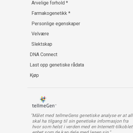
Arvelige forhold
*
Farmakogenetikk
*
Personlige egenskaper
Velvære
Slektskap
DNA Connect
Last opp genetiske rådata
Kjøp
"Målet med tellmeGens genetiske analyse er at all
skal ha tilgang til sin genetiske informasjon fra
hvor som helst i verden med en Internett-tilkoblet
enhet som de kan dele med legen sin."