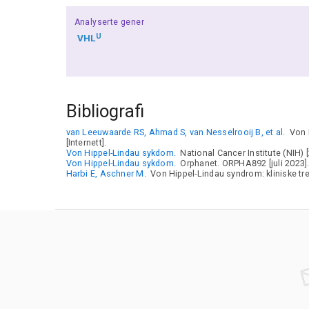
Analyserte gener
U
VHL
Bibliografi
van Leeuwaarde RS, Ahmad S, van Nesselrooij B, et al.
Von H
[Internett].
Von Hippel-Lindau sykdom.
National Cancer Institute (NIH) [
Von Hippel-Lindau sykdom.
Orphanet. ORPHA892 [juli 2023]
Harbi E, Aschner M.
Von Hippel-Lindau syndrom: kliniske tre