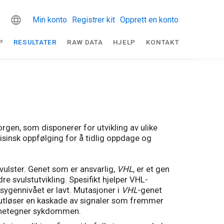
Min konto
Registrer kit
Opprett en konto
P
RESULTATER
RAW DATA
HJELP
KONTAKT
gen, som disponerer for utvikling av ulike
isinsk oppfølging for å tidlig oppdage og
vulster. Genet som er ansvarlig,
VHL
, er et gen
e svulstutvikling. Spesifikt hjelper VHL-
sygennivået er lavt. Mutasjoner i
VHL
-genet
e utløser en kaskade av signaler som fremmer
jennetegner sykdommen.