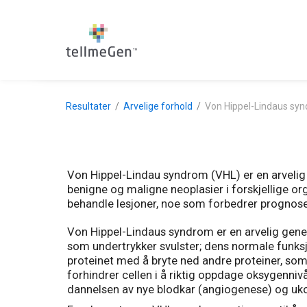
Resultater
Arvelige forhold
Von Hippel-Lindaus sy
Von Hippel-Lindau syndrom (VHL) er en arvelig
benigne og maligne neoplasier i forskjellige or
behandle lesjoner, noe som forbedrer prognosen
Von Hippel-Lindaus syndrom er en arvelig geneti
som undertrykker svulster; dens normale funksjo
proteinet med å bryte ned andre proteiner, som
forhindrer cellen i å riktig oppdage oksygenniv
dannelsen av nye blodkar (angiogenese) og uko