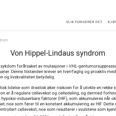
SLIK FUNGERER DET
KJØ
ndrom
Von Hippel-Lindaus syndrom
 sykdom forårsaket av mutasjoner i
VHL
-gentumorsuppressor
ganer. Denne tilstanden krever en tverrfaglig og proaktiv med
 og livskvaliteten betydelig.
sk lidelse som drastisk øker risikoen for å utvikle en rekke s
n er å regulere cellevekst og celledeling, og dermed forhindr
 hypoksi-induserbare faktorer (HIF), som akkumuleres når ok
ået, noe som fører til en konstant akkumulering av HIF. Dett
ntrollert cellevekst, noe som resulterer i svulstene som k