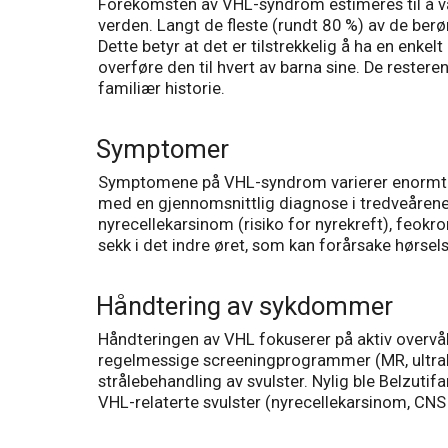
Forekomsten av VHL-syndrom estimeres til å vær
verden. Langt de fleste (rundt 80 %) av de ber
Dette betyr at det er tilstrekkelig å ha en enkel
overføre den til hvert av barna sine. De resteren
familiær historie.
Symptomer
Symptomene på VHL-syndrom varierer enormt avh
med en gjennomsnittlig diagnose i tredveårene
nyrecellekarsinom (risiko for nyrekreft), feokr
sekk i det indre øret, som kan forårsake hørsels
Håndtering av sykdommer
Håndteringen av VHL fokuserer på aktiv overvåki
regelmessige screeningprogrammer (MR, ultralyd,
strålebehandling av svulster. Nylig ble Belzut
VHL-relaterte svulster (nyrecellekarsinom, CN