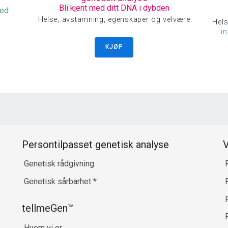
Bli kjent med ditt DNA i dybden
med
Helse, avstamning, egenskaper og velvære
Hels
i
KJØP
Persontilpasset genetisk analyse
V
Genetisk rådgivning
Genetisk sårbarhet
*
R
tellmeGen™
Hvem vi er