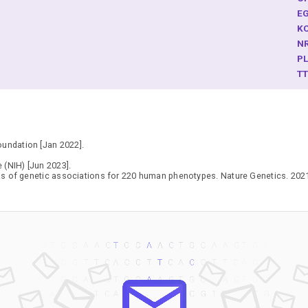
E
K
N
P
T
oundation [Jan 2022].
 (NIH) [Jun 2023].
as of genetic associations for 220 human phenotypes. Nature Genetics. 202