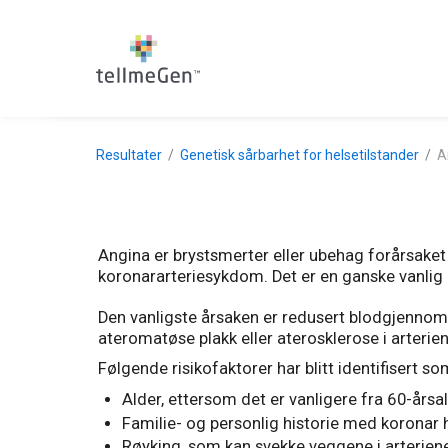
Resultater
Genetisk sårbarhet for helsetilstander
A
Angina er brystsmerter eller ubehag forårsaket a
koronararteriesykdom. Det er en ganske vanlig p
Den vanligste årsaken er redusert blodgjennomst
ateromatøse plakk eller aterosklerose i arterie
Følgende risikofaktorer har blitt identifisert 
Alder, ettersom det er vanligere fra 60-års
Familie- og personlig historie med koronar
Røyking, som kan svekke veggene i arterien