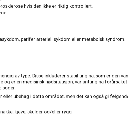
sklerose hvis den ikke er riktig kontrollert.
ene.
resykdom, perifer arteriell sykdom eller metabolsk syndrom.
engig av type. Disse inkluderer stabil angina, som er den v
vile og er en medisinsk nødsituasjon, variantangina forårsake
isoder.
 eller ubehag i dette området, men det kan også gi følgen
akke, kjeve, skulder og/eller rygg