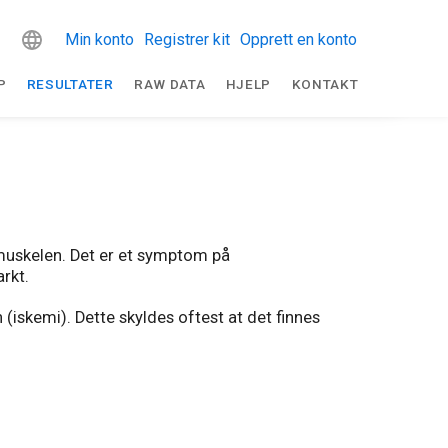
Min konto
Registrer kit
Opprett en konto
P
RESULTATER
RAW DATA
HJELP
KONTAKT
temuskelen. Det er et symptom på
rkt.
(iskemi). Dette skyldes oftest at det finnes