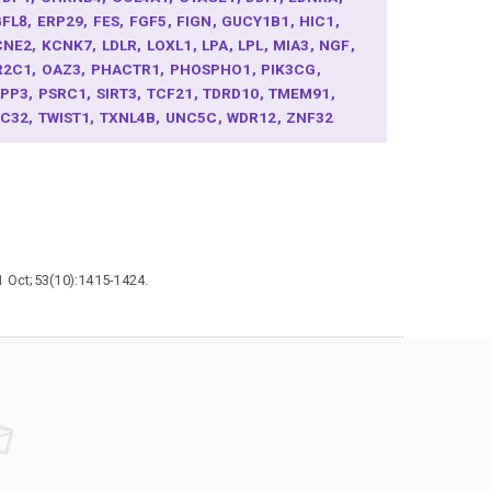
GFL8
ERP29
FES
FGF5
FIGN
GUCY1B1
HIC1
CNE2
KCNK7
LDLR
LOXL1
LPA
LPL
MIA3
NGF
R2C1
OAZ3
PHACTR1
PHOSPHO1
PIK3CG
LPP3
PSRC1
SIRT3
TCF21
TDRD10
TMEM91
TC32
TWIST1
TXNL4B
UNC5C
WDR12
ZNF32
1 Oct;53(10):1415-1424.