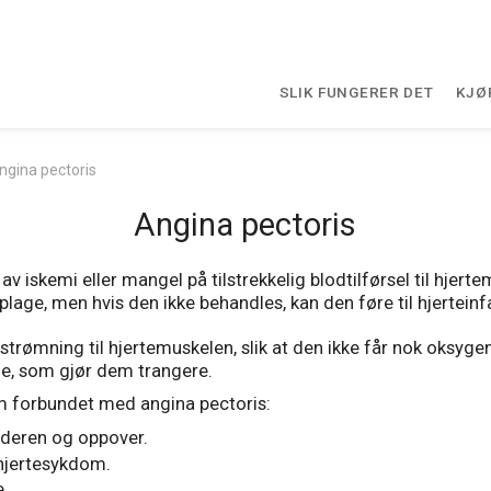
SLIK FUNGERER DET
KJØ
ngina pectoris
Angina pectoris
v iskemi eller mangel på tilstrekkelig blodtilførsel til hjer
lage, men hvis den ikke behandles, kan den føre til hjerteinfa
rømning til hjertemuskelen, slik at den ikke får nok oksygen 
ne, som gjør dem trangere.
som forbundet med angina pectoris:
alderen og oppover.
 hjertesykdom.
e.