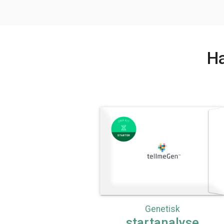
Ha
Genetisk
startanalyse