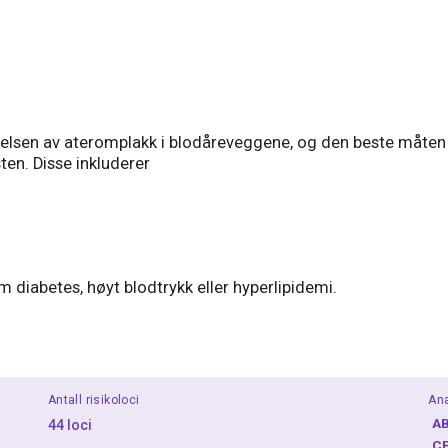
relsen av ateromplakk i blodåreveggene, og den beste måten 
n. Disse inkluderer
diabetes, høyt blodtrykk eller hyperlipidemi.
Antall risikoloci
Ana
A
44 loci
C