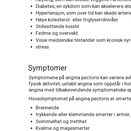
Diabetes, en sykdom som kan akselerere atero
Hypertensjon, som over tid kan skade arteri
Høye kolesterol- eller triglyseridnivåer.
Stillesittende livsstil.
Fedme og overvekt.
Visse medisinske tilstander som kronisk ny
stress
Symptomer
Symptomene på angina pectoris kan variere avh
fysisk aktivitet, ustabil angina som oppstår i h
angina med tilbakevendende symptomatiske ep
Hovedsymptomet på angina pectoris er smerter
Brennende
trykkende eller klemmende smerter i armer, n
Svimmelhet og tretthet
Kvalme og magesmerter