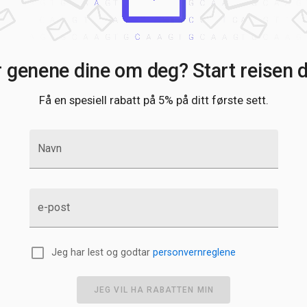
r genene dine om deg? Start reisen di
Få en spesiell rabatt på 5% på ditt første sett.
Navn
e-post
Jeg har lest og godtar
personvernreglene
JEG VIL HA RABATTEN MIN