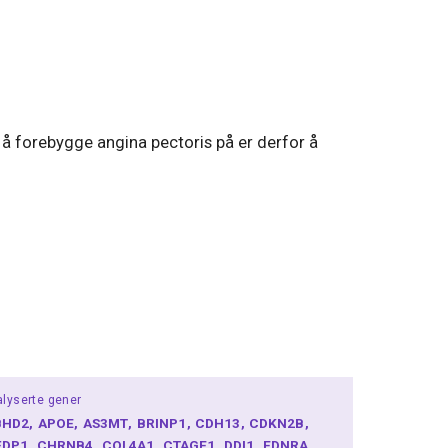
å forebygge angina pectoris på er derfor å
lyserte gener
BHD2
APOE
AS3MT
BRINP1
CDH13
CDKN2B
FDP1
CHRNB4
COL4A1
CTAGE1
DDI1
EDNRA