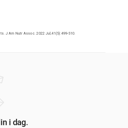
s. J Am Nutr Assoc. 2022 Jul;41(5):499-510.
n i dag.