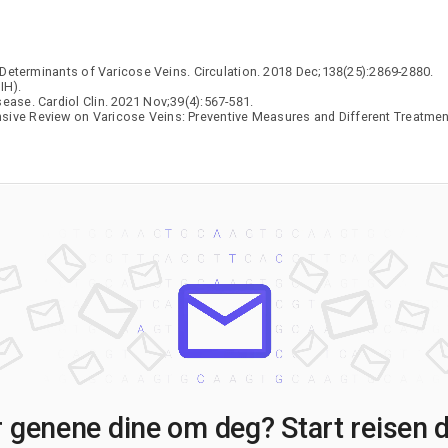
 Determinants of Varicose Veins. Circulation. 2018 Dec;138(25):2869-2880.
IH).
ase. Cardiol Clin. 2021 Nov;39(4):567-581.
ve Review on Varicose Veins: Preventive Measures and Different Treatment
r genene dine om deg? Start reisen di