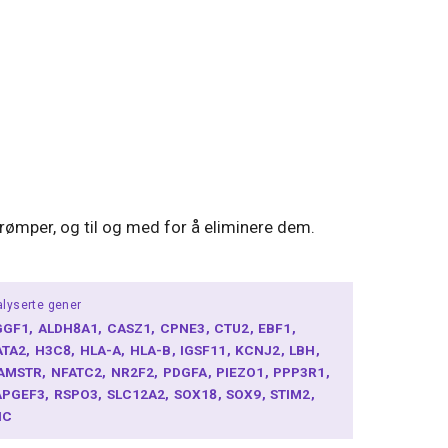
rømper, og til og med for å eliminere dem.
lyserte gener
GGF1
ALDH8A1
CASZ1
CPNE3
CTU2
EBF1
ATA2
H3C8
HLA-A
HLA-B
IGSF11
KCNJ2
LBH
AMSTR
NFATC2
NR2F2
PDGFA
PIEZO1
PPP3R1
APGEF3
RSPO3
SLC12A2
SOX18
SOX9
STIM2
NC