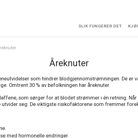
SLIK FUNGERER DET
KJØ
reknuter
Åreknuter
e veneutvidelser som hindrer blodgjennomstrømningen. De er 
lige. Omtrent 30 % av befolkningen har åreknuter.
laffene, som sørger for at blodet strømmer i én retning. Når 
de utvider seg. De viktigste risikofaktorene som fremmer for
ene.
else med hormonelle endringer.