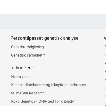
Persontilpasset genetisk analyse
V
Genetisk rådgivning
Genetisk sårbarhet
*
R
tellmeGen™
Hvem vi er
Kontakt distributører og tilknyttede selskaper
tellmeGen Research
Koko Genetics - DNA-test for kjæledyr