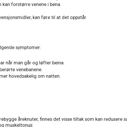
 kan forstørre venene i bena.
sjonsmidler, kan føre til at det oppstår.
følgende symptomer:
tar når man går og løfter beina.
 berørte venebanene.
mer hovedsakelig om natten.
 forebygge åreknuter, finnes det visse tiltak som kan redusere
og muskeltonus: