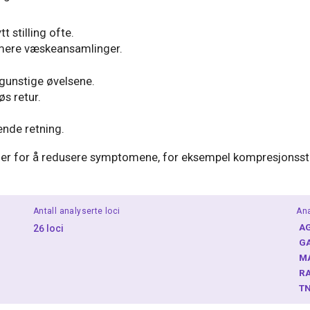
t stilling ofte.
nimere væskeansamlinger.
 gunstige øvelsene.
øs retur.
ende retning.
inger for å redusere symptomene, for eksempel kompresjonsst
Antall analyserte loci
Ana
A
26 loci
G
M
R
T