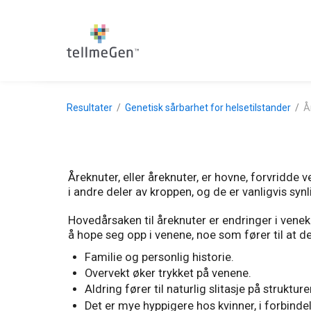
Resultater
Genetisk sårbarhet for helsetilstander
Å
Åreknuter, eller åreknuter, er hovne, forvridd
i andre deler av kroppen, og de er vanligvis syn
Hovedårsaken til åreknuter er endringer i venek
å hope seg opp i venene, noe som fører til at 
Familie og personlig historie.
Overvekt øker trykket på venene.
Aldring fører til naturlig slitasje på struktur
Det er mye hyppigere hos kvinner, i forbind