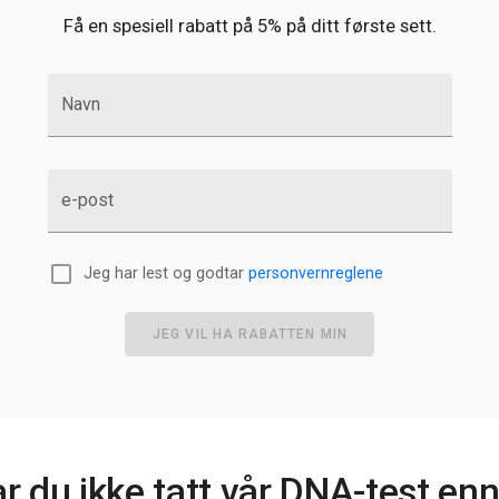
Få en spesiell rabatt på 5% på ditt første sett.
Navn
e-post
Jeg har lest og godtar
personvernreglene
JEG VIL HA RABATTEN MIN
r du ikke tatt vår DNA-test en