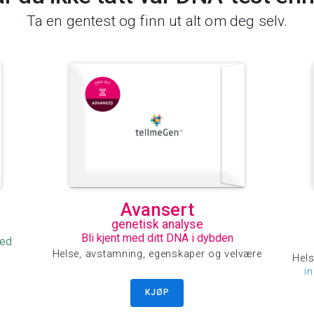
Ta en gentest og finn ut alt om deg selv.
Avansert
genetisk analyse
Bli kjent med ditt DNA i dybden
med
Helse, avstamning, egenskaper og velvære
Hels
i
KJØP