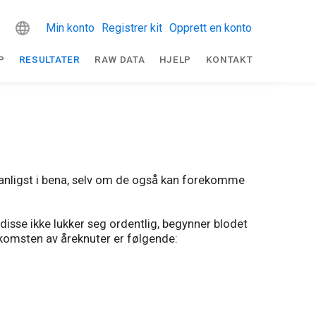
Min konto
Registrer kit
Opprett en konto
P
RESULTATER
RAW DATA
HJELP
KONTAKT
vanligst i bena, selv om de også kan forekomme
disse ikke lukker seg ordentlig, begynner blodet
ekomsten av åreknuter er følgende: