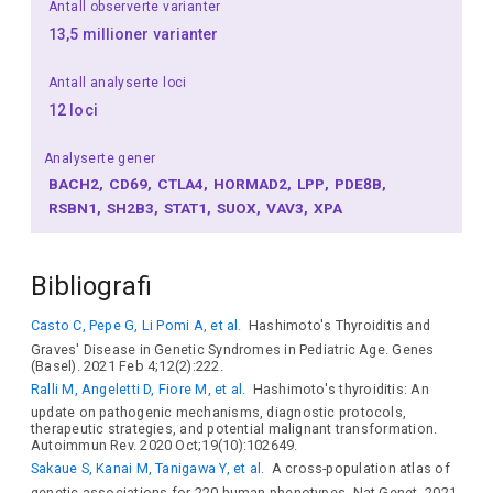
Antall observerte varianter
13,5 millioner varianter
Antall analyserte loci
12 loci
Analyserte gener
BACH2
CD69
CTLA4
HORMAD2
LPP
PDE8B
RSBN1
SH2B3
STAT1
SUOX
VAV3
XPA
Bibliografi
Casto C, Pepe G, Li Pomi A, et al.
Hashimoto's Thyroiditis and
Graves' Disease in Genetic Syndromes in Pediatric Age. Genes
(Basel). 2021 Feb 4;12(2):222.
Ralli M, Angeletti D, Fiore M, et al.
Hashimoto's thyroiditis: An
update on pathogenic mechanisms, diagnostic protocols,
therapeutic strategies, and potential malignant transformation.
Autoimmun Rev. 2020 Oct;19(10):102649.
Sakaue S, Kanai M, Tanigawa Y, et al.
A cross-population atlas of
genetic associations for 220 human phenotypes. Nat Genet. 2021