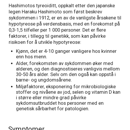
Hashimotos tyreoiditt, oppkalt etter den japanske
legen Haraku Hashimoto som først beskrev
sykdommen i 1912, er en av de vanligste årsakene til
hypotyreose på verdensbasis, med en forekomst på
0,3-1,5 tilfeller per 1 000 personer. Det er flere
faktorer, i tillegg til genetikk, som kan påvirke
risikoen for å utvikle hypotyreose:
Kjønn, det er 4-10 ganger vanligere hos kvinner
enn hos menn.
Alder, forekomsten av sykdommen øker med
alderen, og den diagnostiseres vanligvis mellom
30-50 års alder. Selv om den også kan oppstå i
barne- og ungdomsårene.
Miljøfaktorer, eksponering for mikrobiologiske
stoffer og nivåene av jod, selen og vitamin D kan
i større eller mindre grad påvirke
sykdomsutbruddet hos personer med en
genetisk sårbarhet for patologien.
Symptomer