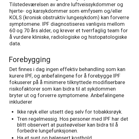
Tilstedeværelsen av andre luftveissykdommer og
hjerte- og karsykdommer som emfysem og/eller
KOLS (kronisk obstruktiv lungesykdom) kan forverre
symptomene. IPF diagnostiseres vanligvis mellom
60 og 70 års alder, og krever et tverrfaglig team for
å vurdere kliniske, radiologiske og histopatologiske
data.
Forebygging
Det finnes i dag ingen effektiv behandling som kan
kurere IPF, og anbefalingene for å forebygge IPF
fokuserer på å minimere tilknyttede modifiserbare
risikofaktorer som kan bidra til at sykdommen
bryter ut og forverre symptomene. Anbefalingene
inkluderer
Ikke røyk eller utsett deg selv for tobakksrøyk.
Tren regelmessig. Hos personer med IPF har det
blitt observert at pusteøvelser kan bidra til å
forbedre lungefunksjonen.
Ha et sunt og balansert kosthold.