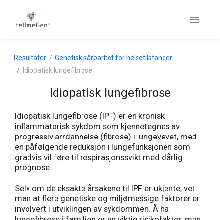
Resultater
Genetisk sårbarhet for helsetilstander
Idiopatisk lungefibrose
Idiopatisk lungefibrose
Idiopatisk lungefibrose (IPF) er en kronisk
inflammatorisk sykdom som kjennetegnes av
progressiv arrdannelse (fibrose) i lungevevet, med
en påfølgende reduksjon i lungefunksjonen som
gradvis vil føre til respirasjonssvikt med dårlig
prognose.
Selv om de eksakte årsakene til IPF er ukjente, vet
man at flere genetiske og miljømessige faktorer er
involvert i utviklingen av sykdommen. Å ha
lungefibrose i familien er en viktig risikofaktor, men