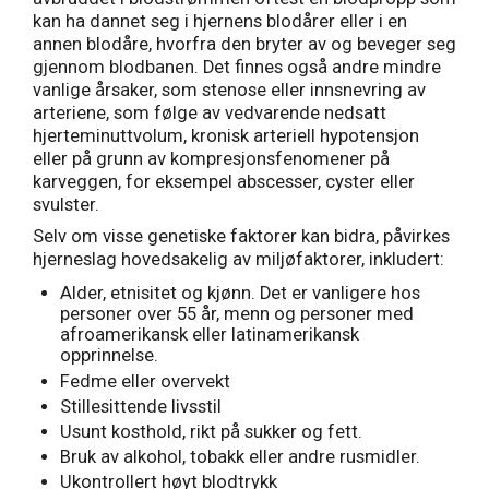
kan ha dannet seg i hjernens blodårer eller i en
annen blodåre, hvorfra den bryter av og beveger seg
gjennom blodbanen. Det finnes også andre mindre
vanlige årsaker, som stenose eller innsnevring av
arteriene, som følge av vedvarende nedsatt
hjerteminuttvolum, kronisk arteriell hypotensjon
eller på grunn av kompresjonsfenomener på
karveggen, for eksempel abscesser, cyster eller
svulster.
Selv om visse genetiske faktorer kan bidra, påvirkes
hjerneslag hovedsakelig av miljøfaktorer, inkludert:
Alder, etnisitet og kjønn. Det er vanligere hos
personer over 55 år, menn og personer med
afroamerikansk eller latinamerikansk
opprinnelse.
Fedme eller overvekt
Stillesittende livsstil
Usunt kosthold, rikt på sukker og fett.
Bruk av alkohol, tobakk eller andre rusmidler.
Ukontrollert høyt blodtrykk