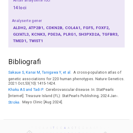
Antall analyserte loci
14 loci
Analyserte gener
ALDH2
ATP2B1
CDKN2B
COL4A1
FGF5
FOXF2
GLYATL3
KCNK3
PDE3A
PLRG1
SH3PXD2A
TGFBR3
TMED1
TWIST1
Bibliografi
Sakaue S, Kanai M, Tanigawa Y, et al.
A cross-population atlas of
genetic associations for 220 human phenotypes. Nature Genetics.
2021 Oct;53(10):1415-1424.
Khaku AS and Tadi P.
Cerebrovascular disease. In: StatPearls
[Internet]. Treasure Island (FL): StatPearls Publishing; 2024 Jan-.
Stroke.
Mayo Clinic [Aug 2024].