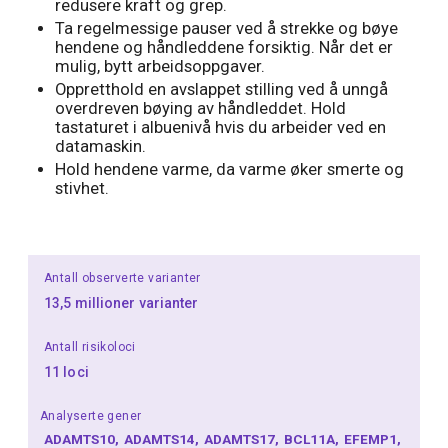
redusere kraft og grep.
Ta regelmessige pauser ved å strekke og bøye
hendene og håndleddene forsiktig. Når det er
mulig, bytt arbeidsoppgaver.
Oppretthold en avslappet stilling ved å unngå
overdreven bøying av håndleddet. Hold
tastaturet i albuenivå hvis du arbeider ved en
datamaskin.
Hold hendene varme, da varme øker smerte og
stivhet.
Antall observerte varianter
13,5 millioner varianter
Antall risikoloci
11 loci
Analyserte gener
ADAMTS10
ADAMTS14
ADAMTS17
BCL11A
EFEMP1