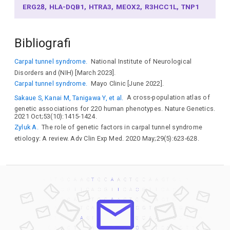
ERG28
HLA-DQB1
HTRA3
MEOX2
R3HCC1L
TNP1
Bibliografi
Carpal tunnel syndrome.
National Institute of Neurological
Disorders and (NIH) [March 2023].
Carpal tunnel syndrome.
Mayo Clinic [June 2022].
Sakaue S, Kanai M, Tanigawa Y, et al.
A cross-population atlas of
genetic associations for 220 human phenotypes. Nature Genetics.
2021 Oct;53(10):1415-1424.
Zyluk A.
The role of genetic factors in carpal tunnel syndrome
etiology: A review. Adv Clin Exp Med. 2020 May;29(5):623-628.