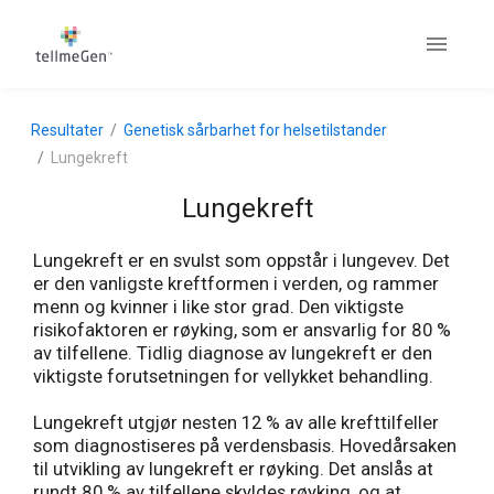
Resultater
Genetisk sårbarhet for helsetilstander
Lungekreft
Lungekreft
Lungekreft er en svulst som oppstår i lungevev. Det
er den vanligste kreftformen i verden, og rammer
menn og kvinner i like stor grad. Den viktigste
risikofaktoren er røyking, som er ansvarlig for 80 %
av tilfellene. Tidlig diagnose av lungekreft er den
viktigste forutsetningen for vellykket behandling.
Lungekreft utgjør nesten 12 % av alle krefttilfeller
som diagnostiseres på verdensbasis. Hovedårsaken
til utvikling av lungekreft er røyking. Det anslås at
rundt 80 % av tilfellene skyldes røyking, og at