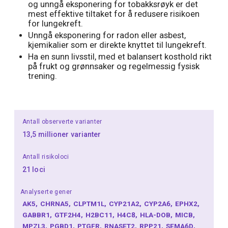
og unngå eksponering for tobakksrøyk er det
mest effektive tiltaket for å redusere risikoen
for lungekreft.
Unngå eksponering for radon eller asbest,
kjemikalier som er direkte knyttet til lungekreft.
Ha en sunn livsstil, med et balansert kosthold rikt
på frukt og grønnsaker og regelmessig fysisk
trening.
Antall observerte varianter
13,5 millioner varianter
Antall risikoloci
21 loci
Analyserte gener
AK5
CHRNA5
CLPTM1L
CYP21A2
CYP2A6
EPHX2
GABBR1
GTF2H4
H2BC11
H4C8
HLA-DOB
MICB
MPZL3
PGBD1
PTGFR
RNASET2
RPP21
SEMA6D