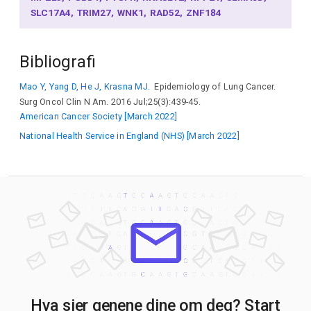
SLC17A4
TRIM27
WNK1
RAD52
ZNF184
Bibliografi
Mao Y, Yang D, He J, Krasna MJ.
Epidemiology of Lung Cancer.
Surg Oncol Clin N Am. 2016 Jul;25(3):439-45.
American Cancer Society [March 2022]
National Health Service in England (NHS) [March 2022]
Hva sier genene dine om deg? Start