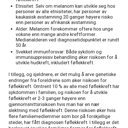
Etnisitet: Selv om melanom kan utvikle seg hos
personer av alle etnisiteter, har personer av
kaukasisk avstamning 20 ganger høyere risiko
enn personer av afrikansk avstamning.
Alder: Melanom forekommer oftere hos unge
voksne enn mange andre kreftformer.
Medianalderen ved diagnosetidspunktet er rundt
50 år.
Svekket immunforsvar: Både sykdom og
immunsuppressiv behandling øker risikoen for å
utvikle hudkreft, inkludert føflekkreft.
I tillegg, og sjeldnere, er det mulig å arve genetiske
endringer fra foreldrene som øker risikoen for
føflekkreft. Omtrent 10 % av alle med føflekkreft har
sykdommen i familien, og risikoen for å utvikle
føflekkreft er 2-3 ganger høyere enn
gjennomsnittsrisikoen hvis man har en nær
slektning med føflekkreft. Denne risikoen øker hvis
flere familiemedlemmer som bor på forskjellige
steder, har fått diagnosen føflekkreft. I tillegg er det