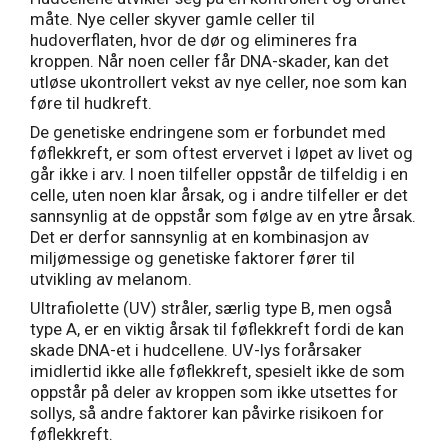
måte. Nye celler skyver gamle celler til
hudoverflaten, hvor de dør og elimineres fra
kroppen. Når noen celler får DNA-skader, kan det
utløse ukontrollert vekst av nye celler, noe som kan
føre til hudkreft.
De genetiske endringene som er forbundet med
føflekkreft, er som oftest ervervet i løpet av livet og
går ikke i arv. I noen tilfeller oppstår de tilfeldig i en
celle, uten noen klar årsak, og i andre tilfeller er det
sannsynlig at de oppstår som følge av en ytre årsak.
Det er derfor sannsynlig at en kombinasjon av
miljømessige og genetiske faktorer fører til
utvikling av melanom.
Ultrafiolette (UV) stråler, særlig type B, men også
type A, er en viktig årsak til føflekkreft fordi de kan
skade DNA-et i hudcellene. UV-lys forårsaker
imidlertid ikke alle føflekkreft, spesielt ikke de som
oppstår på deler av kroppen som ikke utsettes for
sollys, så andre faktorer kan påvirke risikoen for
føflekkreft.