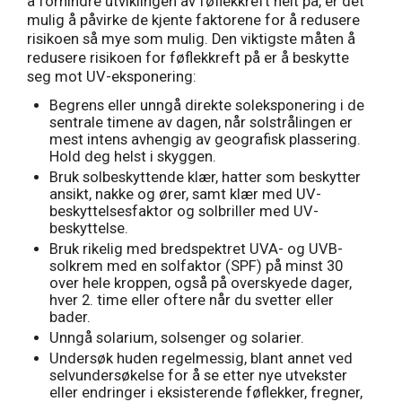
å forhindre utviklingen av føflekkreft helt på, er det
mulig å påvirke de kjente faktorene for å redusere
risikoen så mye som mulig. Den viktigste måten å
redusere risikoen for føflekkreft på er å beskytte
seg mot UV-eksponering:
Begrens eller unngå direkte soleksponering i de
sentrale timene av dagen, når solstrålingen er
mest intens avhengig av geografisk plassering.
Hold deg helst i skyggen.
Bruk solbeskyttende klær, hatter som beskytter
ansikt, nakke og ører, samt klær med UV-
beskyttelsesfaktor og solbriller med UV-
beskyttelse.
Bruk rikelig med bredspektret UVA- og UVB-
solkrem med en solfaktor (SPF) på minst 30
over hele kroppen, også på overskyede dager,
hver 2. time eller oftere når du svetter eller
bader.
Unngå solarium, solsenger og solarier.
Undersøk huden regelmessig, blant annet ved
selvundersøkelse for å se etter nye utvekster
eller endringer i eksisterende føflekker, fregner,