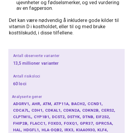
ujevnheter og fødselsmerker, og ved vurdering
av en fagperson.
Det kan være nødvendig å inkludere gode kilder til
vitamin D i kostholdet, eller til og med bruke
kosttilskudd, i disse tilfellene.
Antall observerte varianter
13,5 millioner varianter
Antall risikoloci
60 loci
Analyserte gener
ADGRV1
AHR
ATM
ATP11A
BACH2
CCND1
CDCA7L
CDH1
CDKAL1
CDKN2A
CDKN2B
CERS2
CLPTM1L
CYP1B1
DCST2
DSTYK
DTNB
EIF2S2
FHIP2B
FLACC1
FOXD3
FOXQ1
GPR37
GPRC5A
HAL
HDGFL1
HLA-DQB2
IRX3
KIAA0930
KLF4