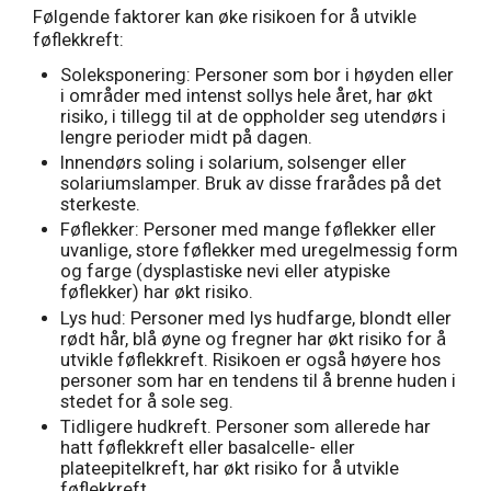
Følgende faktorer kan øke risikoen for å utvikle
føflekkreft:
Soleksponering: Personer som bor i høyden eller
i områder med intenst sollys hele året, har økt
risiko, i tillegg til at de oppholder seg utendørs i
lengre perioder midt på dagen.
Innendørs soling i solarium, solsenger eller
solariumslamper. Bruk av disse frarådes på det
sterkeste.
Føflekker: Personer med mange føflekker eller
uvanlige, store føflekker med uregelmessig form
og farge (dysplastiske nevi eller atypiske
føflekker) har økt risiko.
Lys hud: Personer med lys hudfarge, blondt eller
rødt hår, blå øyne og fregner har økt risiko for å
utvikle føflekkreft. Risikoen er også høyere hos
personer som har en tendens til å brenne huden i
stedet for å sole seg.
Tidligere hudkreft. Personer som allerede har
hatt føflekkreft eller basalcelle- eller
plateepitelkreft, har økt risiko for å utvikle
føflekkreft.