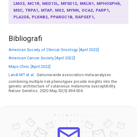
LMO3
MC1R
MED13L
MFSD12
MKLN1
MPHOSPH6
MSC
TRPA1
MTAP
MX2
MYNN
OCA2
PARP1
PLA2G6
PLXNB2
PPARGC1B
RAPGEF1
RTEL1-TNFRSF6B
SLC45A2
SOX6
STN1
TCF25
TERT
TLCD5
TYR
TYRP1
WRAP53
ZNF462
Bibliografi
American Society of Clinical Oncology [April 2022]
American Cancer Society [April 2022]
Mayo Clinic [April 2022]
Landi MT et al.
Genome-wide association meta-analyses
combining multiple risk phenotypes provide insights into the
genetic architecture of cutaneous melanoma susceptibility.
Nature Genetics. 2020 May;52(5):494-504.