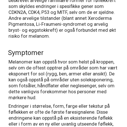
beskrevet arvelige familiære former for føflekkreft
som skyldes endringer i spesifikke gener som
CDKN2A, CDK4, P53 og MITF, selv om de er sjeldne.
Andre arvelige tilstander (blant annet Xeroderma
Pigmentosa, Li-Fraumeni-syndromet og arvelig
bryst- og eggstokkreft) er også forbundet med økt
risiko for melanom.
Symptomer
Melanomer kan oppstå hvor som helst på kroppen,
selv om de oftest opptrer på områder som har vært
eksponert for sol (rygg, ben, armer eller ansikt). De
kan også oppstå på områder uten soleksponering,
som fotsåler, håndflater eller neglesenger, selv om
dette vanligvis forekommer hos personer med
mørkere hud.
Endringer i størrelse, form, farge eller tekstur på
føflekken er ofte de første faresignalene. Disse
endringene kan oppstå på en eksisterende føflekk
eller i form av en ny eller uvanlig utseende føflekk,