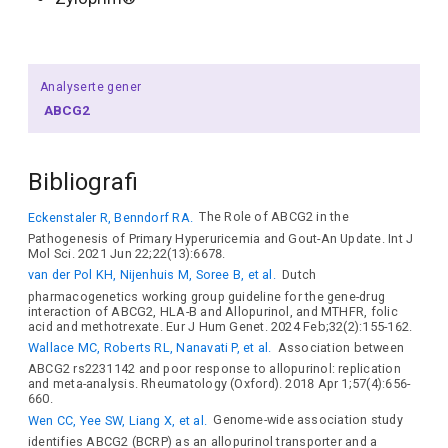
Analyserte gener
ABCG2
Bibliografi
Eckenstaler R, Benndorf RA.
The Role of ABCG2 in the
Pathogenesis of Primary Hyperuricemia and Gout-An Update. Int J
Mol Sci. 2021 Jun 22;22(13):6678.
van der Pol KH, Nijenhuis M, Soree B, et al.
Dutch
pharmacogenetics working group guideline for the gene-drug
interaction of ABCG2, HLA-B and Allopurinol, and MTHFR, folic
acid and methotrexate. Eur J Hum Genet. 2024 Feb;32(2):155-162.
Wallace MC, Roberts RL, Nanavati P, et al.
Association between
ABCG2 rs2231142 and poor response to allopurinol: replication
and meta-analysis. Rheumatology (Oxford). 2018 Apr 1;57(4):656-
660.
Wen CC, Yee SW, Liang X, et al.
Genome-wide association study
identifies ABCG2 (BCRP) as an allopurinol transporter and a