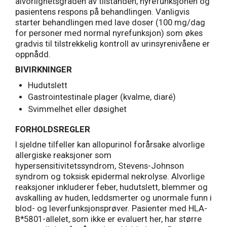
alvorlighetsgraden av tilstanden, nyrefunksjonen og
pasientens respons på behandlingen. Vanligvis
starter behandlingen med lave doser (100 mg/dag
for personer med normal nyrefunksjon) som økes
gradvis til tilstrekkelig kontroll av urinsyrenivåene er
oppnådd.
BIVIRKNINGER
Hudutslett
Gastrointestinale plager (kvalme, diaré)
Svimmelhet eller døsighet
FORHOLDSREGLER
I sjeldne tilfeller kan allopurinol forårsake alvorlige
allergiske reaksjoner som
hypersensitivitetssyndrom, Stevens-Johnson
syndrom og toksisk epidermal nekrolyse. Alvorlige
reaksjoner inkluderer feber, hudutslett, blemmer og
avskalling av huden, leddsmerter og unormale funn i
blod- og leverfunksjonsprøver. Pasienter med HLA-
B*5801-allelet, som ikke er evaluert her, har større