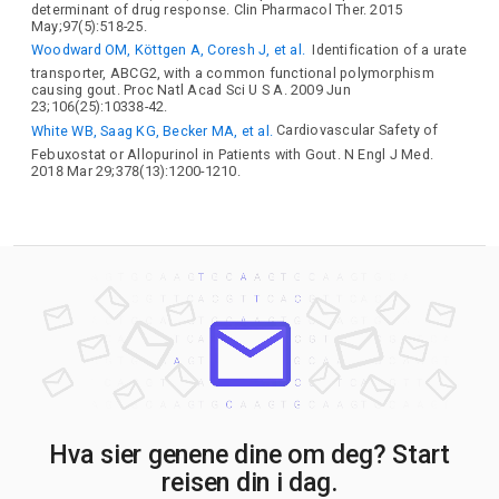
determinant of drug response. Clin Pharmacol Ther. 2015
May;97(5):518-25.
Woodward OM, Köttgen A, Coresh J, et al.
Identification of a urate
transporter, ABCG2, with a common functional polymorphism
causing gout. Proc Natl Acad Sci U S A. 2009 Jun
23;106(25):10338-42.
White WB, Saag KG, Becker MA, et al.
Cardiovascular Safety of
Febuxostat or Allopurinol in Patients with Gout. N Engl J Med.
2018 Mar 29;378(13):1200-1210.
Hva sier genene dine om deg? Start
reisen din i dag.