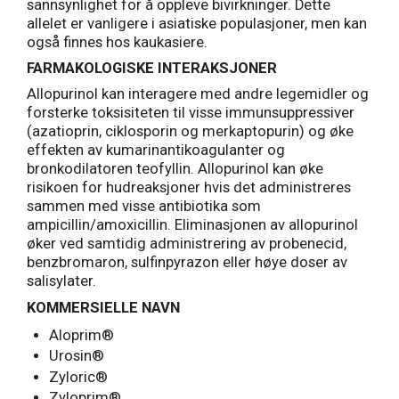
sannsynlighet for å oppleve bivirkninger. Dette
allelet er vanligere i asiatiske populasjoner, men kan
også finnes hos kaukasiere.
FARMAKOLOGISKE INTERAKSJONER
Allopurinol kan interagere med andre legemidler og
forsterke toksisiteten til visse immunsuppressiver
(azatioprin, ciklosporin og merkaptopurin) og øke
effekten av kumarinantikoagulanter og
bronkodilatoren teofyllin. Allopurinol kan øke
risikoen for hudreaksjoner hvis det administreres
sammen med visse antibiotika som
ampicillin/amoxicillin. Eliminasjonen av allopurinol
øker ved samtidig administrering av probenecid,
benzbromaron, sulfinpyrazon eller høye doser av
salisylater.
KOMMERSIELLE NAVN
Aloprim®
Urosin®
Zyloric®
Zyloprim®