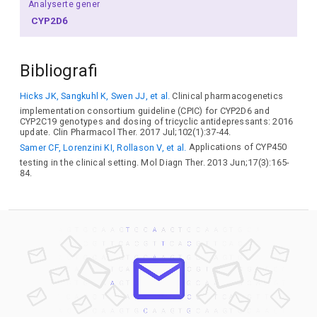
Analyserte gener
CYP2D6
Bibliografi
Hicks JK, Sangkuhl K, Swen JJ, et al.
Clinical pharmacogenetics
implementation consortium guideline (CPIC) for CYP2D6 and
CYP2C19 genotypes and dosing of tricyclic antidepressants: 2016
update. Clin Pharmacol Ther. 2017 Jul;102(1):37-44.
Samer CF, Lorenzini KI, Rollason V, et al.
Applications of CYP450
testing in the clinical setting. Mol Diagn Ther. 2013 Jun;17(3):165-
84.