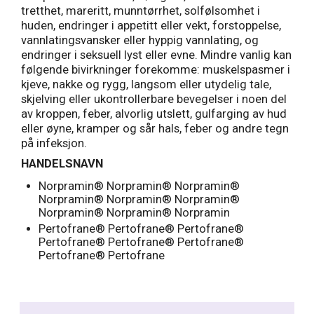
tretthet, mareritt, munntørrhet, solfølsomhet i
huden, endringer i appetitt eller vekt, forstoppelse,
vannlatingsvansker eller hyppig vannlating, og
endringer i seksuell lyst eller evne. Mindre vanlig kan
følgende bivirkninger forekomme: muskelspasmer i
kjeve, nakke og rygg, langsom eller utydelig tale,
skjelving eller ukontrollerbare bevegelser i noen del
av kroppen, feber, alvorlig utslett, gulfarging av hud
eller øyne, kramper og sår hals, feber og andre tegn
på infeksjon.
HANDELSNAVN
Norpramin® Norpramin® Norpramin®
Norpramin® Norpramin® Norpramin®
Norpramin® Norpramin® Norpramin
Pertofrane® Pertofrane® Pertofrane®
Pertofrane® Pertofrane® Pertofrane®
Pertofrane® Pertofrane