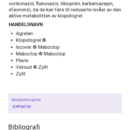
vorikonazol, flukonazol, tiklopidin, karbamazepin,
efavirenz), da de kan føre til reduserte nivåer av den
aktive metabolitten av klopidogrel.
HANDELSNAVN
Agrelan
Klopidogrel ®.
Iscover ® Maboclop
Maboclop ® Maboclop
Plavix
Vatoud ® Zyllt
Zyllt
Analyserte gener
CYP2C19
Bibliografi