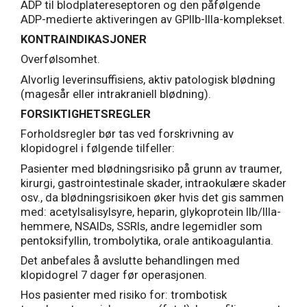
ADP til blodplatereseptoren og den påfølgende
ADP-medierte aktiveringen av GPIIb-IIIa-komplekset.
KONTRAINDIKASJONER
Overfølsomhet.
Alvorlig leverinsuffisiens, aktiv patologisk blødning
(magesår eller intrakraniell blødning).
FORSIKTIGHETSREGLER
Forholdsregler bør tas ved forskrivning av
klopidogrel i følgende tilfeller:
Pasienter med blødningsrisiko på grunn av traumer,
kirurgi, gastrointestinale skader, intraokulære skader
osv., da blødningsrisikoen øker hvis det gis sammen
med: acetylsalisylsyre, heparin, glykoprotein IIb/IIIa-
hemmere, NSAIDs, SSRIs, andre legemidler som
pentoksifyllin, trombolytika, orale antikoagulantia.
Det anbefales å avslutte behandlingen med
klopidogrel 7 dager før operasjonen.
Hos pasienter med risiko for: trombotisk