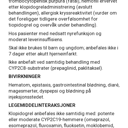
trombocytopenisk purpura (fatal), hemofili ervervet
etter klopidogreladministrering (avslutt
behandlingen), allergisk kryssreaktivitet (vurder om
det foreligger tidligere overfølsomhet for
tiopidogrel og overvåk under behandling).
Hos pasienter med nedsatt nyrefunksjon og
moderat leverinsuffisiens.
Skal ikke brukes til barn og ungdom; anbefales ikke i
7 dager etter akutt hjerneinfarkt.
Ikke anbefalt ved samtidig behandling med
CYP2C8-substrater (prepaglinid, paklitaksel).
BIVIRKNINGER
Hematom, epistaxis, gastrointestinal blødning, diaré,
magesmerter, dyspepsi og blødning på
injeksjonsstedet.
LEGEMIDDELINTERAKSJONER
Klopidogrel anbefales ikke samtidig med: potente
eller moderate CYP2C19-hemmere (omeprazol,
esomeprazol, fluvoxamin, fluoksetin, moklobemid,