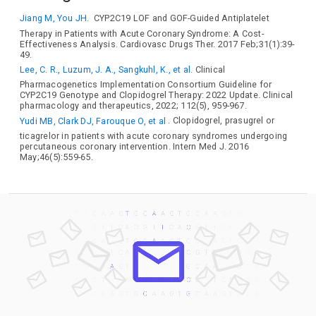
Jiang M, You JH.
CYP2C19 LOF and GOF-Guided Antiplatelet
Therapy in Patients with Acute Coronary Syndrome: A Cost-
Effectiveness Analysis. Cardiovasc Drugs Ther. 2017 Feb;31(1):39-
49.
Lee, C. R., Luzum, J. A., Sangkuhl, K., et al.
Clinical
Pharmacogenetics Implementation Consortium Guideline for
CYP2C19 Genotype and Clopidogrel Therapy: 2022 Update. Clinical
pharmacology and therapeutics, 2022; 112(5), 959-967.
Yudi MB, Clark DJ, Farouque O, et al
. Clopidogrel, prasugrel or
ticagrelor in patients with acute coronary syndromes undergoing
percutaneous coronary intervention. Intern Med J. 2016
May;46(5):559-65.