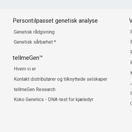
Persontilpasset genetisk analyse
V
Genetisk rådgivning
Genetisk sårbarhet
*
R
tellmeGen™
Hvem vi er
Kontakt distributører og tilknyttede selskaper
tellmeGen Research
Koko Genetics - DNA-test for kjæledyr