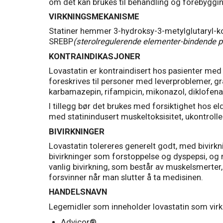
om det kan brukes til behandling og forebyggin
VIRKNINGSMEKANISME
Statiner hemmer 3-hydroksy-3-metylglutaryl-ko
SREBP
(sterolregulerende elementer-bindende p
KONTRAINDIKASJONER
Lovastatin er kontraindisert hos pasienter med 
foreskrives til personer med leverproblemer, g
karbamazepin, rifampicin, mikonazol, diklofena
I tillegg bør det brukes med forsiktighet hos el
med statinindusert muskeltoksisitet, ukontrolle
BIVIRKNINGER
Lovastatin tolereres generelt godt, med bivirkn
bivirkninger som forstoppelse og dyspepsi, og m
vanlig bivirkning, som består av muskelsmerter,
forsvinner når man slutter å ta medisinen.
HANDELSNAVN
Legemidler som inneholder lovastatin som virke
Advicor®