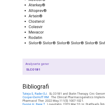
Aterkey®
Altoprev®
Artein®
Closterol
Colesvir
Mevacor
Rodatin
Sivlor® Sivlor® Sivlor® Sivlor® Sivlor® Siv
Analyserte gener
SLCO1B1
Bibliografi
Tuteja S, Rader DJ.
SLCO1B1 and Statin Therapy. Circ Genom
Cooper-DeHoff RM.
The Clinical Pharmacogenetics Implem
Pharmacol Ther. 2022 May;111(5):1007-1021.
Duong H, Bajaj T.
Lovastatin. 2023 Mar 20. In: StatPearls [In