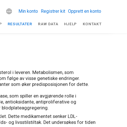
Min konto
Registrer kit
Opprett en konto
P
RESULTATER
RAW DATA
HJELP
KONTAKT
terol i leveren. Metabolismen, som
som følge av visse genetiske endringer.
anter som øker predisposisjonen for dette.
, som spiller en avgjørende rolle i
 antioksidante, antiproliferative og
r blodplateaggregering.
iklet. Dette medikamentet senker LDL-
- og livsstilstiltak. Det undersøkes for tiden