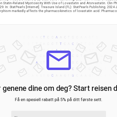
 Statin-Related Myotoxicity With Use of Lovastatin and Atorvastatin. Clin P
. In: StatPearls [Internet]. Treasure Island (FL): StatPearls Publishing; 2024
phism markedly affects the pharmacokinetics of lovastatin acid. Pharmac
r genene dine om deg? Start reisen di
Få en spesiell rabatt på 5% på ditt første sett.