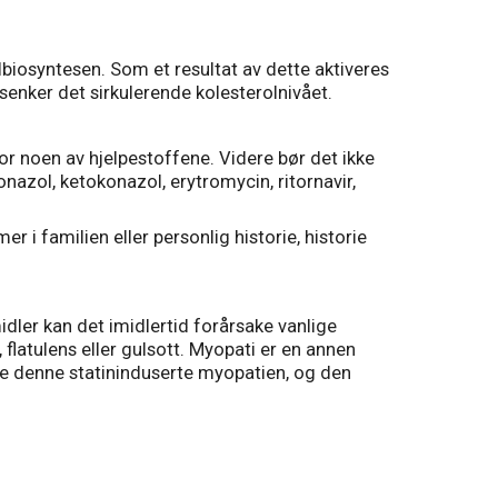
iosyntesen. Som et resultat av dette aktiveres
senker det sirkulerende kolesterolnivået.
or noen av hjelpestoffene. Videre bør det ikke
azol, ketokonazol, erytromycin, ritornavir,
 i familien eller personlig historie, historie
dler kan det imidlertid forårsake vanlige
flatulens eller gulsott. Myopati er en annen
ere denne statininduserte myopatien, og den