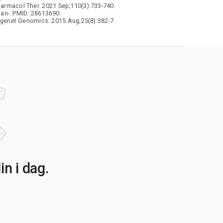
harmacol Ther. 2021 Sep;110(3):733-740.
 Jan-. PMID: 28613690.
ogenet Genomics. 2015 Aug;25(8):382-7.
n i dag.