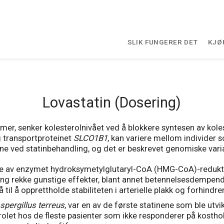
SLIK FUNGERER DET
KJØ
Lovastatin (Dosering)
, senker kolesterolnivået ved å blokkere syntesen av koles
 transportproteinet
SLCO1B1
, kan variere mellom individer 
ene ved statinbehandling, og det er beskrevet genomiske vari
 av enzymet hydroksymetylglutaryl-CoA (HMG-CoA)-reduktase
ang rekke gunstige effekter, blant annet betennelsesdempende,
l å opprettholde stabiliteten i arterielle plakk og forhindre
spergillus terreus
, var en av de første statinene som ble utv
olet hos de fleste pasienter som ikke responderer på kostholds