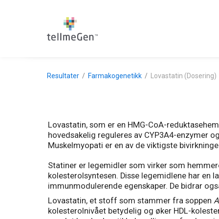
Resultater
Farmakogenetikk
Lovastatin (Dosering)
Lovastatin, som er en HMG-CoA-reduktasehemmer
hovedsakelig reguleres av CYP3A4-enzymer og
Muskelmyopati er en av de viktigste bivirkning
Statiner er legemidler som virker som hemmere
kolesterolsyntesen. Disse legemidlene har en l
immunmodulerende egenskaper. De bidrar også ti
Lovastatin, et stoff som stammer fra soppen
A
kolesterolnivået betydelig og øker HDL-kolester