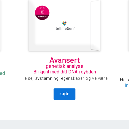
Avansert
genetisk analyse
Bli kjent med ditt DNA i dybden
med
Helse, avstamning, egenskaper og velvære
Hels
i
KJØP