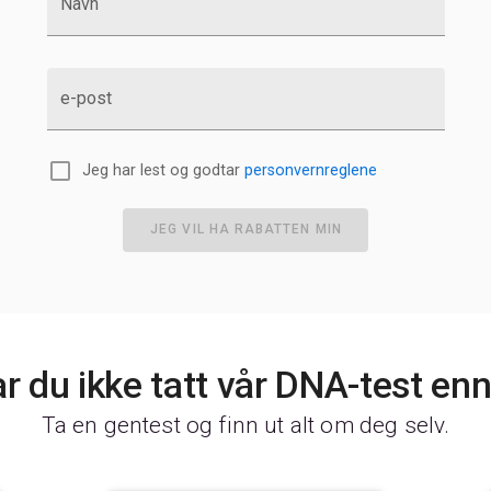
Navn
e-post
Jeg har lest og godtar
personvernreglene
JEG VIL HA RABATTEN MIN
r du ikke tatt vår DNA-test en
Ta en gentest og finn ut alt om deg selv.