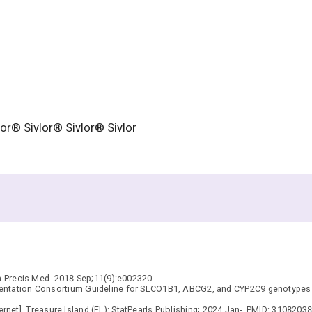
lor® Sivlor® Sivlor® Sivlor
 Precis Med. 2018 Sep;11(9):e002320.
entation Consortium Guideline for SLCO1B1, ABCG2, and CYP2C9 genotypes 
ternet]. Treasure Island (FL): StatPearls Publishing; 2024 Jan-. PMID: 31082038