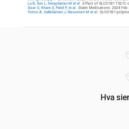
Lu B, Sun L, Seraydarian M et al
. Effect of SLCO1B1 T521C on
Sizar O, Khare S, Patel P, et al.
Statin Medications. 2024 Feb 29
Tornio A, Vakkilainen J, Neuvonen M et al
. SLCO1B1 polymor
Hva sie