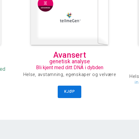
Avansert
genetisk analyse
Bli kjent med ditt DNA i dybden
med
Helse, avstamning, egenskaper og velvære
Hels
i
KJØP