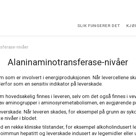
SLIK FUNGERER DET
KJØ
sferase-nivåer
Alaninaminotransferase-nivåer
 som er involvert i energiproduksjonen. Når levercellene sk
derfor som en sensitiv indikator på leverskade.
hovedsakelig finnes i leveren, selv om det også finnes i ve
 av aminogrupper i aminosyremetabolismen, en avgjørende pr
everskade. Når leveren skades, for eksempel på grunn av sykdo
e nivåer i blodet.
n rekke kliniske tilstander, for eksempel alkoholindusert le
, autoimmun hepatitt og leverskade indusert av legemidler elle