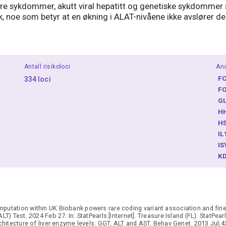
e sykdommer, akutt viral hepatitt og genetiske sykdommer s
kk, noe som betyr at en økning i ALAT-nivåene ikke avslører d
Antall risikoloci
Ana
F
334 loci
F
G
H
H
IL
I
K
K
L
M
M
utation within UK Biobank powers rare coding variant association and fin
M
) Test. 2024 Feb 27. In: StatPearls [Internet]. Treasure Island (FL): StatPear
N
hitecture of liver enzyme levels: GGT, ALT and AST. Behav Genet. 2013 Jul;