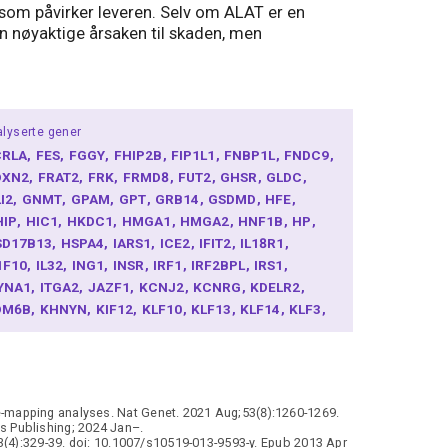
om påvirker leveren. Selv om ALAT er en
en nøyaktige årsaken til skaden, men
lyserte gener
CRLA
FES
FGGY
FHIP2B
FIP1L1
FNBP1L
FNDC9
OXN2
FRAT2
FRK
FRMD8
FUT2
GHSR
GLDC
LI2
GNMT
GPAM
GPT
GRB14
GSDMD
HFE
HIP
HIC1
HKDC1
HMGA1
HMGA2
HNF1B
HP
SD17B13
HSPA4
IARS1
ICE2
IFIT2
IL18R1
1F10
IL32
ING1
INSR
IRF1
IRF2BPL
IRS1
SYNA1
ITGA2
JAZF1
KCNJ2
KCNRG
KDELR2
DM6B
KHNYN
KIF12
KLF10
KLF13
KLF14
KLF3
LLN
KLRC4
KRAS
KRT18
L3MBTL3
LAMA4
ENEP
LIPC
LONRF1
LRRC43
LYL1
MAF
MAP2K7
AP3K1
MAP3K20
MBNL1
METTL27
MFSD3
MLIP
LXIPL
MMP15
MORF4L1
MSL2
MTARC1
MTHFR
e-mapping analyses. Nat Genet. 2021 Aug;53(8):1260-1269.
TTP
MYCT1
MYEOV
N6AMT1
NAP1L5
NARS1
ls Publishing; 2024 Jan–.
ARS2
NCOR2
NFE2L3
NINJ1
NOC3L
NRIP1
43(4):329-39. doi: 10.1007/s10519-013-9593-y. Epub 2013 Apr