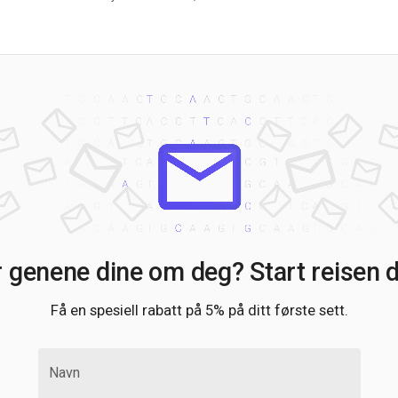
N
P
P
P
P
P
P
R
R
S
S
S
S
r genene dine om deg? Start reisen di
S
T
T
Få en spesiell rabatt på 5% på ditt første sett.
T
T
T
Navn
WI