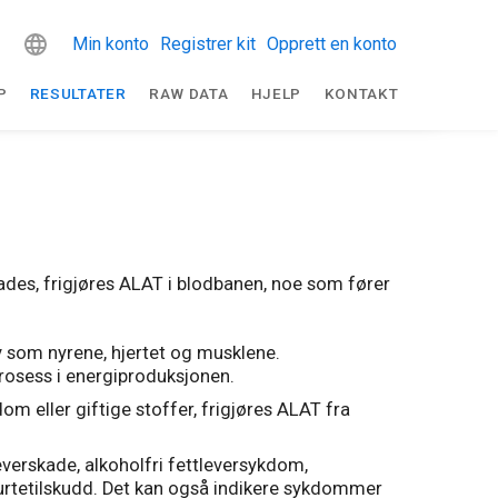
Min konto
Registrer kit
Opprett en konto
P
RESULTATER
RAW DATA
HJELP
KONTAKT
ades, frigjøres ALAT i blodbanen, noe som fører
v som nyrene, hjertet og musklene.
osess i energiproduksjonen.
m eller giftige stoffer, frigjøres ALAT fra
verskade, alkoholfri fettleversykdom,
r urtetilskudd. Det kan også indikere sykdommer