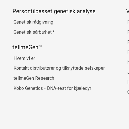
Persontilpasset genetisk analyse
V
Genetisk rådgivning
Genetisk sårbarhet
*
R
tellmeGen™
Hvem vi er
Kontakt distributører og tilknyttede selskaper
tellmeGen Research
Koko Genetics - DNA-test for kjæledyr