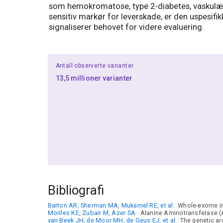
som hemokromatose, type 2-diabetes, vaskulær
sensitiv markør for leverskade, er den uspesifi
signaliserer behovet for videre evaluering.
Antall observerte varianter
13,5 millioner varianter
Bibliografi
Barton AR, Sherman MA, Mukamel RE, et al.
Whole-exome imp
Moriles KE, Zubair M, Azer SA.
Alanine Aminotransferase (ALT
van Beek JH, de Moor MH, de Geus EJ, et al.
The genetic arc