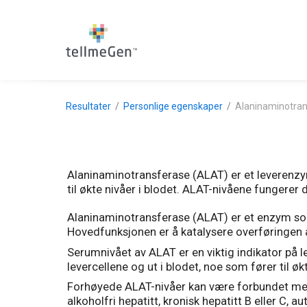
Resultater
Personlige egenskaper
Alaninaminotran
Alaninaminotransferase (ALAT) er et leverenzym
til økte nivåer i blodet. ALAT-nivåene fungerer 
Alaninaminotransferase (ALAT) er et enzym som 
Hovedfunksjonen er å katalysere overføringen
Serumnivået av ALAT er en viktig indikator på l
levercellene og ut i blodet, noe som fører til økt
Forhøyede ALAT-nivåer kan være forbundet med e
alkoholfri hepatitt, kronisk hepatitt B eller C