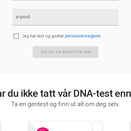
Z
A
A
e-post
A
A
B
Jeg har lest og godtar
personvernreglene
C
C
JEG VIL HA RABATTEN MIN
C
C
C
C
D
D
r du ikke tatt vår DNA-test en
E
E
Ta en gentest og finn ut alt om deg selv.
E
F