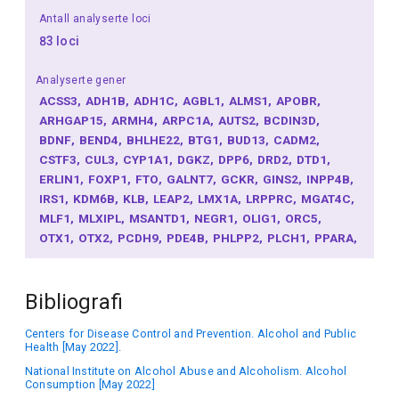
Antall analyserte loci
83 loci
Analyserte gener
ACSS3
ADH1B
ADH1C
AGBL1
ALMS1
APOBR
ARHGAP15
ARMH4
ARPC1A
AUTS2
BCDIN3D
BDNF
BEND4
BHLHE22
BTG1
BUD13
CADM2
CSTF3
CUL3
CYP1A1
DGKZ
DPP6
DRD2
DTD1
ERLIN1
FOXP1
FTO
GALNT7
GCKR
GINS2
INPP4B
IRS1
KDM6B
KLB
LEAP2
LMX1A
LRPPRC
MGAT4C
MLF1
MLXIPL
MSANTD1
NEGR1
OLIG1
ORC5
OTX1
OTX2
PCDH9
PDE4B
PHLPP2
PLCH1
PPARA
PPP4C
PSMD2
PTGER3
RAB11FIP4
RALGPS1
RASA2
RASIP1
RPTOR
RUNX1T1
SEMA6D
SGCD
Bibliografi
SIX3
SLC39A13
SLC39A8
SLC45A3
SLC4A8
SORL1
SP8
STH
TCF4
TMEM161B
TNRC6A
TOB2
TRIB1
Centers for Disease Control and Prevention. Alcohol and Public
TRIM66
VPS37D
VRK2
XPNPEP1
ZBTB37
ZFHX3
Health [May 2022].
ZNF462
ZW10
National Institute on Alcohol Abuse and Alcoholism. Alcohol
Consumption [May 2022]