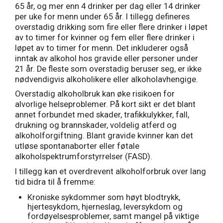
65 år, og mer enn 4 drinker per dag eller 14 drinker
per uke for menn under 65 år. I tillegg defineres
overstadig drikking som fire eller flere drinker i løpet
av to timer for kvinner og fem eller flere drinker i
løpet av to timer for menn. Det inkluderer også
inntak av alkohol hos gravide eller personer under
21 år. De fleste som overstadig beruser seg, er ikke
nødvendigvis alkoholikere eller alkoholavhengige.
Overstadig alkoholbruk kan øke risikoen for
alvorlige helseproblemer. På kort sikt er det blant
annet forbundet med skader, trafikkulykker, fall,
drukning og brannskader, voldelig atferd og
alkoholforgiftning. Blant gravide kvinner kan det
utløse spontanaborter eller føtale
alkoholspektrumforstyrrelser (FASD).
I tillegg kan et overdrevent alkoholforbruk over lang
tid bidra til å fremme:
Kroniske sykdommer som høyt blodtrykk,
hjertesykdom, hjerneslag, leversykdom og
fordøyelsesproblemer, samt mangel på viktige