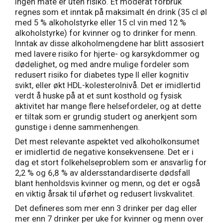
ingen måte er uten risiko. Et moderat forbruk
regnes som et inntak på maksimalt én drink (35 cl øl
med 5 % alkoholstyrke eller 15 cl vin med 12 %
alkoholstyrke) for kvinner og to drinker for menn.
Inntak av disse alkoholmengdene har blitt assosiert
med lavere risiko for hjerte- og karsykdommer og
dødelighet, og med andre mulige fordeler som
redusert risiko for diabetes type II eller kognitiv
svikt, eller økt HDL-kolesterolnivå. Det er imidlertid
verdt å huske på at et sunt kosthold og fysisk
aktivitet har mange flere helsefordeler, og at dette
er tiltak som er grundig studert og anerkjent som
gunstige i denne sammenhengen.
Det mest relevante aspektet ved alkoholkonsumet
er imidlertid de negative konsekvensene. Det er i
dag et stort folkehelseproblem som er ansvarlig for
2,2 % og 6,8 % av aldersstandardiserte dødsfall
blant henholdsvis kvinner og menn, og det er også
en viktig årsak til uførhet og redusert livskvalitet.
Det defineres som mer enn 3 drinker per dag eller
mer enn 7 drinker per uke for kvinner og menn over