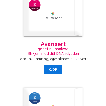
Avansert
genetisk analyse
Bli kjent med ditt DNA i dybden
Helse, avstamning, egenskaper og velvære
KJØP