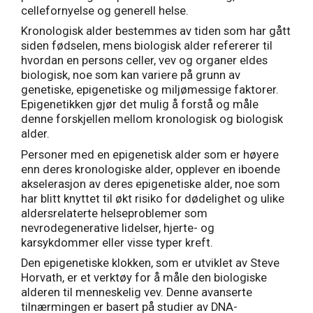
cellefornyelse og generell helse.
Kronologisk alder bestemmes av tiden som har gått
siden fødselen, mens biologisk alder refererer til
hvordan en persons celler, vev og organer eldes
biologisk, noe som kan variere på grunn av
genetiske, epigenetiske og miljømessige faktorer.
Epigenetikken gjør det mulig å forstå og måle
denne forskjellen mellom kronologisk og biologisk
alder.
Personer med en epigenetisk alder som er høyere
enn deres kronologiske alder, opplever en iboende
akselerasjon av deres epigenetiske alder, noe som
har blitt knyttet til økt risiko for dødelighet og ulike
aldersrelaterte helseproblemer som
nevrodegenerative lidelser, hjerte- og
karsykdommer eller visse typer kreft.
Den epigenetiske klokken, som er utviklet av Steve
Horvath, er et verktøy for å måle den biologiske
alderen til menneskelig vev. Denne avanserte
tilnærmingen er basert på studier av DNA-