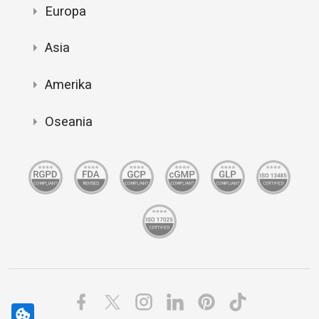
Europa
Asia
Amerika
Oseania