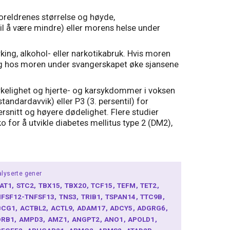
oreldrenes størrelse og høyde,
il å være mindre) eller morens helse under
king, alkohol- eller narkotikabruk. Hvis moren
ing hos moren under svangerskapet øke sjansene
 sykelighet og hjerte- og karsykdommer i voksen
andardavvik) eller P3 (3. persentil) for
snitt og høyere dødelighet. Flere studier
 for å utvikle diabetes mellitus type 2 (DM2),
lyserte gener
TAT1
STC2
TBX15
TBX20
TCF15
TEFM
TET2
NFSF12-TNFSF13
TNS3
TRIB1
TSPAN14
TTC9B
BCG1
ACTBL2
ACTL9
ADAM17
ADCY5
ADGRG6
DRB1
AMPD3
AMZ1
ANGPT2
ANO1
APOLD1