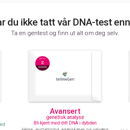
r du ikke tatt vår DNA-test en
Ta en gentest og finn ut alt om deg selv.
Avansert
genetisk analyse
Bli kjent med ditt DNA i dybden
med
Helse, avstamning, egenskaper og velvære