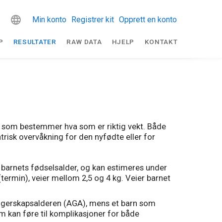
Min konto
Registrer kit
Opprett en konto
P
RESULTATER
RAW DATA
HJELP
KONTAKT
r som bestemmer hva som er riktig vekt. Både
risk overvåkning for den nyfødte eller for
l barnets fødselsalder, og kan estimeres under
rmin), veier mellom 2,5 og 4 kg. Veier barnet
ngerskapsalderen (AGA), mens et barn som
om kan føre til komplikasjoner for både