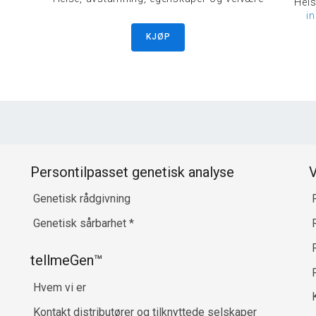
Hels
i
KJØP
Persontilpasset genetisk analyse
V
Genetisk rådgivning
Genetisk sårbarhet
*
R
tellmeGen™
Hvem vi er
Kontakt distributører og tilknyttede selskaper