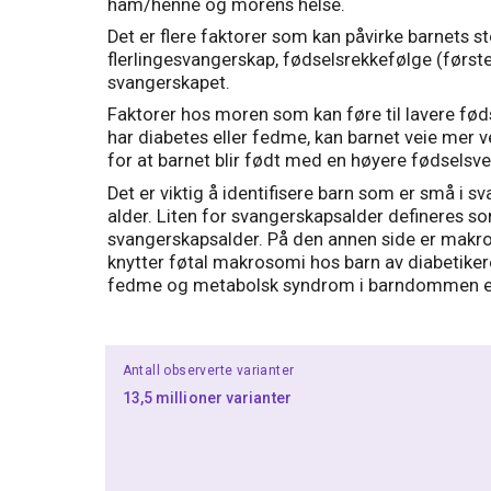
ham/henne og morens helse.
Det er flere faktorer som kan påvirke barnets 
flerlingesvangerskap, fødselsrekkefølge (første
svangerskapet.
Faktorer hos moren som kan føre til lavere føds
har diabetes eller fedme, kan barnet veie mer
for at barnet blir født med en høyere fødselsv
Det er viktig å identifisere barn som er små i s
alder. Liten for svangerskapsalder defineres so
svangerskapsalder. På den annen side er makro
knytter føtal makrosomi hos barn av diabetikere
fedme og metabolsk syndrom i barndommen ell
Antall observerte varianter
13,5 millioner varianter