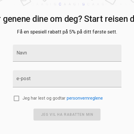
R
S
r genene dine om deg? Start reisen di
S
W
Z
Få en spesiell rabatt på 5% på ditt første sett.
W
Navn
e-post
Jeg har lest og godtar
personvernreglene
JEG VIL HA RABATTEN MIN