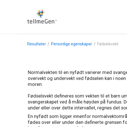
Resultater
Personlige egenskaper
Fødselsvekt
Normalvekten til en nyfødt varierer med svange
overvekt og undervekt ved fødselen kan i noen 
moren.
Fødselsvekt defineres som vekten til et barn um
svangerskapet ved å måle høyden på fundus. De
under eller over dette intervallet, regnes det s
En nyfødt som ligger innenfor normalvektområ
fødes over eller under den definerte grensen fo