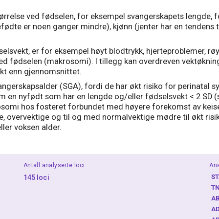
størrelse ved fødselen, for eksempel svangerskapets lengde, f
fødte er noen ganger mindre), kjønn (jenter har en tendens t
elsvekt, er for eksempel høyt blodtrykk, hjerteproblemer, røy
 ved fødselen (makrosomi). I tillegg kan overdreven vektøkn
ekt enn gjennomsnittet.
vangerskapsalder (SGA), fordi de har økt risiko for perinatal
m en nyfødt som har en lengde og/eller fødselsvekt < 2 SD (st
somi hos fosteret forbundet med høyere forekomst av keiser
, overvektige og til og med normalvektige mødre til økt risiko
er voksen alder.
Antall analyserte loci
Ana
S
145 loci
T
A
A