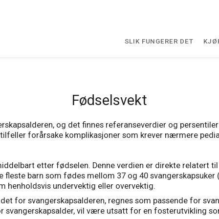
SLIK FUNGERER DET
KJØ
Fødselsvekt
rskapsalderen, og det finnes referanseverdier og persentile
tilfeller forårsake komplikasjoner som krever nærmere pediat
iddelbart etter fødselen. Denne verdien er direkte relatert ti
 fleste barn som fødes mellom 37 og 40 svangerskapsuker (te
om henholdsvis undervektig eller overvektig.
det for svangerskapsalderen, regnes som passende for sva
r svangerskapsalder, vil være utsatt for en fosterutvikling s