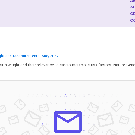
A
A
C
C
D
E
F
F
G
ight and Measurements [May 2022]
H
irth weight and their relevance to cardio-metabolic risk factors. Nature Gen
H
IL
J
K
LI
M
M
N
O
P
P