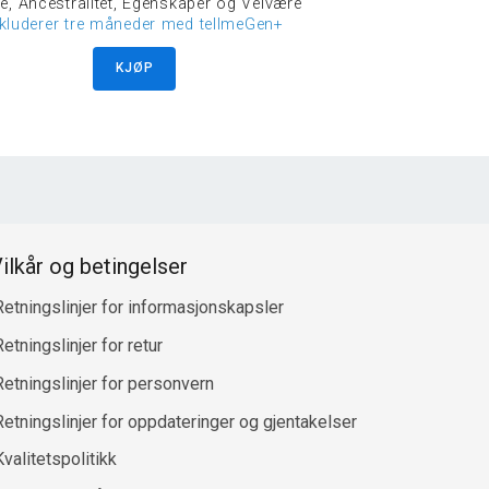
e, Ancestralitet, Egenskaper og Velvære
nkluderer tre måneder med tellmeGen+
KJØP
ilkår og betingelser
Retningslinjer for informasjonskapsler
etningslinjer for retur
Retningslinjer for personvern
Retningslinjer for oppdateringer og gjentakelser
Kvalitetspolitikk