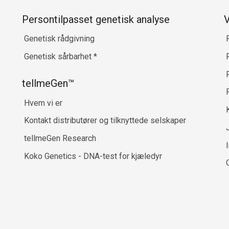
Persontilpasset genetisk analyse
V
Genetisk rådgivning
Genetisk sårbarhet
*
R
tellmeGen™
Hvem vi er
Kontakt distributører og tilknyttede selskaper
tellmeGen Research
Koko Genetics - DNA-test for kjæledyr