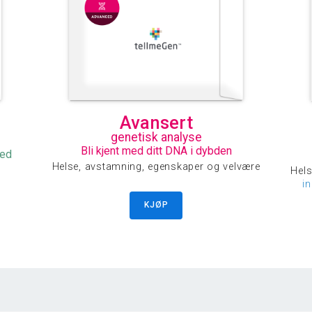
Avansert
genetisk analyse
Bli kjent med ditt DNA i dybden
med
Helse, avstamning, egenskaper og velvære
Hels
i
KJØP