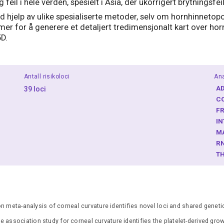
eil i hele verden, spesielt i Asia, der ukorrigert brytningsfei
 hjelp av ulike spesialiserte metoder, selv om hornhinnetopo
mer for å generere et detaljert tredimensjonalt kart over ho
D.
Antall risikoloci
Ana
A
39 loci
C
F
I
M
R
T
eta-analysis of corneal curvature identifies novel loci and shared genetic 
association study for corneal curvature identifies the platelet-derived growt