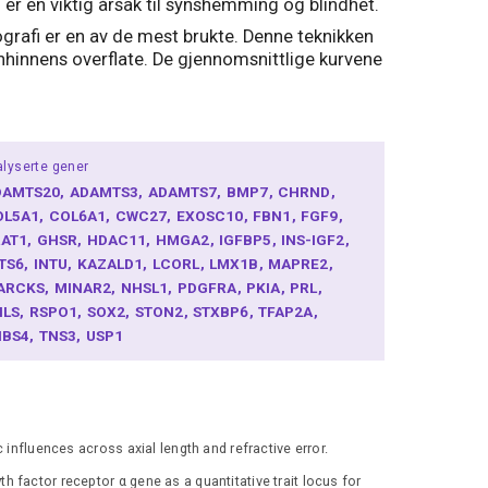
l er en viktig årsak til synshemming og blindhet.
grafi er en av de mest brukte. Denne teknikken
rnhinnens overflate. De gjennomsnittlige kurvene
lyserte gener
DAMTS20
ADAMTS3
ADAMTS7
BMP7
CHRND
OL5A1
COL6A1
CWC27
EXOSC10
FBN1
FGF9
RAT1
GHSR
HDAC11
HMGA2
IGFBP5
INS-IGF2
NTS6
INTU
KAZALD1
LCORL
LMX1B
MAPRE2
ARCKS
MINAR2
NHSL1
PDGFRA
PKIA
PRL
NLS
RSPO1
SOX2
STON2
STXBP6
TFAP2A
HBS4
TNS3
USP1
influences across axial length and refractive error.
h factor receptor α gene as a quantitative trait locus for