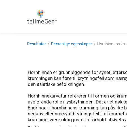
Resultater
Personlige egenskaper
Hornhinnens kr
Hornhinnen er grunnleggende for synet, etterso
krumningen kan føre til brytningsfeil som nærsy
den asiatiske befolkningen.
Hornhinnekurvatur refererer til formen og krum
avgjørende rolle i lysbrytningen. Det er et nøkk
Endringer i hornhinnens krumning kan påvirke b
negativ eller nærsynt brytningsfeil. I et emme
krumning, være riktig justert i forhold til øyet