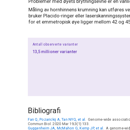
Problemer med øyets brytningsevne er en vanlig f
Måling av hornhinnens krumning kan utføres ved
bruker Placido-ringer eller laserskanningssyste
for et emmetropisk øye ligger mellom 42 og 45
Antall observerte varianter
13,5 millioner varianter
Bibliografi
Fan Q, Pozarickij A, Tan NYQ, et al.
Genome-wide association m
Commun Biol. 2020 Mar 19;3(1):133.
Guggenheim JA, McMahon G, Kemp JP, et al.
A genome-wide 