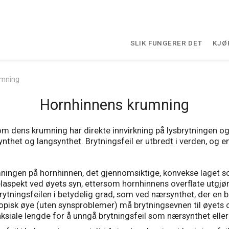
SLIK FUNGERER DET
KJØ
umning
Hornhinnens krumning
m dens krumning har direkte innvirkning på lysbrytningen og
nthet og langsynthet. Brytningsfeil er utbredt i verden, og 
ningen på hornhinnen, det gjennomsiktige, konvekse laget so
elaspekt ved øyets syn, ettersom hornhinnens overflate utgjør
rytningsfeilen i betydelig grad, som ved nærsynthet, der en
tropisk øye (uten synsproblemer) må brytningsevnen til øyets
s aksiale lengde for å unngå brytningsfeil som nærsynthet eller