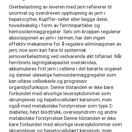
Overbelastning av leveren med jern refererer til
unormal og overdreven opphopning av jern i
hepatocytter, Kupffer-celler eller begge deler,
hovedsakelig i form av ferritinpartikler og
hemosiderinaggregater. Selv om kroppen regulerer
absorpsjonen av jern i tarmen, har den ingen
effektiv mekanisme for å regulere eliminasjonen av
jern, noe som kan føre til systemisk
jernoverbelastning ved vedvarende økt tilførsel. Når
ferritinets lagringskapasitet overskrides,
akkumuleres fritt jern i cellene i det berørte organet
og danner uløselige hemosiderinaggregater som
kan utløse celleskade og progressiv
organdysfunksjon. Denne tilstanden er ikke bare
forbundet med alvorlige leversykdommer som
skrumplever og hepatocellulært karsinom, men
også med metabolske forstyrrelser som type 2-
diabetes, høyt blodtrykk, ovariesyndrom og andre
metabolske forstyrrelser.Denne tilstanden er ikke
bare forbundet med alvorlige leversykdommer som
skrumplever og hepatocellulært karsinom, men