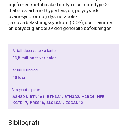
også med metabolske forstyrrelser som type 2-
diabetes, arteriell hypertensjon, polycystisk
ovariesyndrom og dysmetabolsk
jernoverbelastningssyndrom (DIOS), som rammer
en betydelig andel av den generelle befolkningen.
Antall observerte varianter
13,5 millioner varianter
Antall risikoloci
10 loci
Analyserte gener
ASNSD1
BTN1A1
BTN3A1
BTN3A2
H2BC4
HFE
KCTD17
PRSS16
SLC40A1
ZSCAN12
Bibliografi