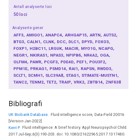
Antall analyserte loci
50 loci
Analyserte gener
AFF3
AMIGO1
ANAPC4
ARHGAP15
ARTN
AUTS2
BTG3
CALN1
CLNK
DCC
DLC1
DPYD
FOXO3
FOXP1
H2BC11
LRGUK
MACIR
MYO1G
NCAPG
NEGR1
NKIRAS1
NPAS3
NPIPB6
NR4A2
OGA
OLFM4
PAWR
PCGF3
PDE4D
PEF1
POU3F2
PPM1E
PRKAG1
PSMD14
RAI1
RAPSN
RWDD3
SCLT1
SCMH1
SLC39A8
STAG1
STIMATE-MUSTN1
TANC2
TENM2
TET2
TRAIP
VRK2
ZBTB14
ZNF638
Bibliografi
UK Biobank Database.
Fluid intelligence score, Data-Field 20016
[Version Jan-2022]
Kent P.
Fluid intelligence: A brief history. Appl Neuropsychol Child.
2017 Jul-Sep;6(3):193-203. doi: 10.1080/21622965.2017.1317480.