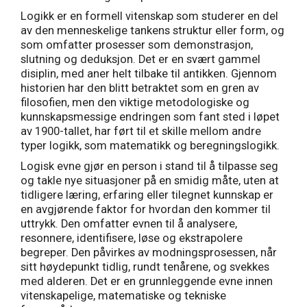
Logikk er en formell vitenskap som studerer en del
av den menneskelige tankens struktur eller form, og
som omfatter prosesser som demonstrasjon,
slutning og deduksjon. Det er en svært gammel
disiplin, med aner helt tilbake til antikken. Gjennom
historien har den blitt betraktet som en gren av
filosofien, men den viktige metodologiske og
kunnskapsmessige endringen som fant sted i løpet
av 1900-tallet, har ført til et skille mellom andre
typer logikk, som matematikk og beregningslogikk.
Logisk evne gjør en person i stand til å tilpasse seg
og takle nye situasjoner på en smidig måte, uten at
tidligere læring, erfaring eller tilegnet kunnskap er
en avgjørende faktor for hvordan den kommer til
uttrykk. Den omfatter evnen til å analysere,
resonnere, identifisere, løse og ekstrapolere
begreper. Den påvirkes av modningsprosessen, når
sitt høydepunkt tidlig, rundt tenårene, og svekkes
med alderen. Det er en grunnleggende evne innen
vitenskapelige, matematiske og tekniske