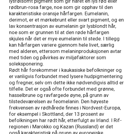
lysfølsomt pigment som gir håret en lys rød eller
rødbrun-rosa farge, noe som gir opphav til den
karakteristiske oransje hårfargen. Eumelanin,
derimot, er et mørkebrunt eller svart pigment, og en
lav konsentrasjon av eumelanin gir lysblondt hår,
noe som er grunnen til at den røde hårfargen
skjules når det er mye eumelanin til stede. I tillegg
kan hårfargen variere gjennom hele livet, særlig
med alderen, ettersom melaninproduksjonen avtar
med tiden og påvirkes av miljøfaktorer som
soleksponering.
Rødt hår forekommer i kaukasiske befolkninger og
er vanligvis forbundet med lysere hudpigmentering
og fregner, selv om dette ikke nødvendigvis alltid er
tilfelle. Det er også ofte forbundet med grønne,
hasselbrune og ravfargede øyne, på grunn av
tilstedeværelsen av feomelanin. Den høyeste
frekvensen av rødhårede finnes i Nordvest-Europa,
for eksempel i Skottland, der 13 prosent av
befolkningen har rødt hår, etterfulgt av Irland. I Rif-
regionen i Marokko og Kazan (Russland) er det
også karakteristisk på grunn av europeiske