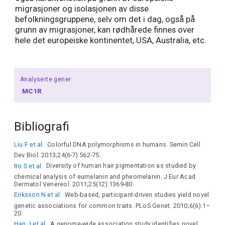
migrasjoner og isolasjonen av disse
befolkningsgruppene, selv om det i dag, også på
grunn av migrasjoner, kan rødhårede finnes over
hele det europeiske kontinentet, USA, Australia, etc.
Analyserte gener
MC1R
Bibliografi
Liu F et al.
Colorful DNA polymorphisms in humans. Semin Cell
Dev Biol. 2013;24(6-7):562-75.
Ito S et al.
Diversity of human hair pigmentation as studied by
chemical analysis of eumelanin and pheomelanin. J Eur Acad
Dermatol Venereol. 2011;25(12):1369-80.
Eriksson N et al.
Web-based, participant-driven studies yield novel
genetic associations for common traits. PLoS Genet. 2010;6(6):1–
20.
Han J et al.
A genome-wide association study identifies novel