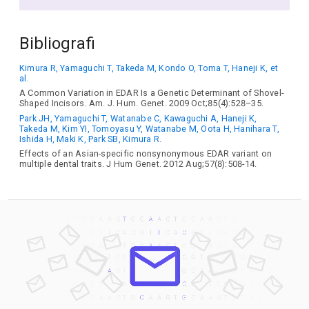
Bibliografi
Kimura R, Yamaguchi T, Takeda M, Kondo O, Toma T, Haneji K, et
al.
A Common Variation in EDAR Is a Genetic Determinant of Shovel-
Shaped Incisors. Am. J. Hum. Genet. 2009 Oct;85(4):528–35.
Park JH, Yamaguchi T, Watanabe C, Kawaguchi A, Haneji K,
Takeda M, Kim YI, Tomoyasu Y, Watanabe M, Oota H, Hanihara T,
Ishida H, Maki K, Park SB, Kimura R.
Effects of an Asian-specific nonsynonymous EDAR variant on
multiple dental traits. J Hum Genet. 2012 Aug;57(8):508-14.