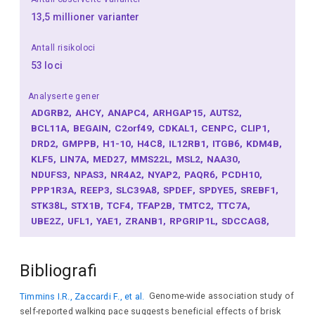
13,5 millioner varianter
Antall risikoloci
53 loci
Analyserte gener
ADGRB2
AHCY
ANAPC4
ARHGAP15
AUTS2
BCL11A
BEGAIN
C2orf49
CDKAL1
CENPC
CLIP1
DRD2
GMPPB
H1-10
H4C8
IL12RB1
ITGB6
KDM4B
KLF5
LIN7A
MED27
MMS22L
MSL2
NAA30
NDUFS3
NPAS3
NR4A2
NYAP2
PAQR6
PCDH10
PPP1R3A
REEP3
SLC39A8
SPDEF
SPDYE5
SREBF1
STK38L
STX1B
TCF4
TFAP2B
TMTC2
TTC7A
UBE2Z
UFL1
YAE1
ZRANB1
RPGRIP1L
SDCCAG8
SFMBT1
SGF29
SKIDA1
SLBP
Bibliografi
Timmins I.R., Zaccardi F., et al.
Genome-wide association study of
self-reported walking pace suggests beneficial effects of brisk