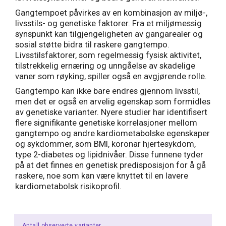
Gangtempoet påvirkes av en kombinasjon av miljø-,
livsstils- og genetiske faktorer. Fra et miljømessig
synspunkt kan tilgjengeligheten av gangarealer og
sosial støtte bidra til raskere gangtempo.
Livsstilsfaktorer, som regelmessig fysisk aktivitet,
tilstrekkelig ernæring og unngåelse av skadelige
vaner som røyking, spiller også en avgjørende rolle.
Gangtempo kan ikke bare endres gjennom livsstil,
men det er også en arvelig egenskap som formidles
av genetiske varianter. Nyere studier har identifisert
flere signifikante genetiske korrelasjoner mellom
gangtempo og andre kardiometabolske egenskaper
og sykdommer, som BMI, koronar hjertesykdom,
type 2-diabetes og lipidnivåer. Disse funnene tyder
på at det finnes en genetisk predisposisjon for å gå
raskere, noe som kan være knyttet til en lavere
kardiometabolsk risikoprofil.
Antall observerte varianter