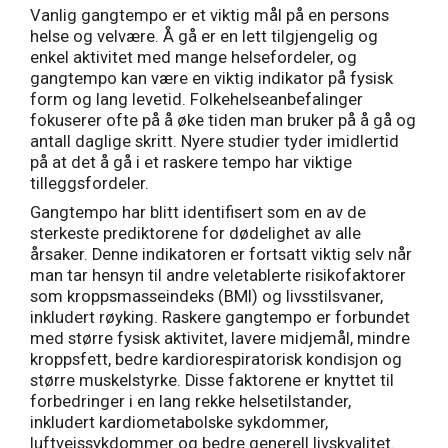
Vanlig gangtempo er et viktig mål på en persons
helse og velvære. Å gå er en lett tilgjengelig og
enkel aktivitet med mange helsefordeler, og
gangtempo kan være en viktig indikator på fysisk
form og lang levetid. Folkehelseanbefalinger
fokuserer ofte på å øke tiden man bruker på å gå og
antall daglige skritt. Nyere studier tyder imidlertid
på at det å gå i et raskere tempo har viktige
tilleggsfordeler.
Gangtempo har blitt identifisert som en av de
sterkeste prediktorene for dødelighet av alle
årsaker. Denne indikatoren er fortsatt viktig selv når
man tar hensyn til andre veletablerte risikofaktorer
som kroppsmasseindeks (BMI) og livsstilsvaner,
inkludert røyking. Raskere gangtempo er forbundet
med større fysisk aktivitet, lavere midjemål, mindre
kroppsfett, bedre kardiorespiratorisk kondisjon og
større muskelstyrke. Disse faktorene er knyttet til
forbedringer i en lang rekke helsetilstander,
inkludert kardiometabolske sykdommer,
luftveissykdommer og bedre generell livskvalitet.