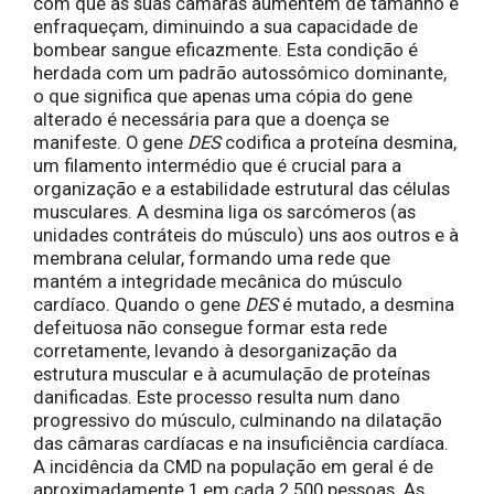
com que as suas câmaras aumentem de tamanho e
enfraqueçam, diminuindo a sua capacidade de
bombear sangue eficazmente. Esta condição é
herdada com um padrão autossómico dominante,
o que significa que apenas uma cópia do gene
alterado é necessária para que a doença se
manifeste. O gene
DES
codifica a proteína desmina,
um filamento intermédio que é crucial para a
organização e a estabilidade estrutural das células
musculares. A desmina liga os sarcómeros (as
unidades contráteis do músculo) uns aos outros e à
membrana celular, formando uma rede que
mantém a integridade mecânica do músculo
cardíaco. Quando o gene
DES
é mutado, a desmina
defeituosa não consegue formar esta rede
corretamente, levando à desorganização da
estrutura muscular e à acumulação de proteínas
danificadas. Este processo resulta num dano
progressivo do músculo, culminando na dilatação
das câmaras cardíacas e na insuficiência cardíaca.
A incidência da CMD na população em geral é de
aproximadamente 1 em cada 2.500 pessoas. As