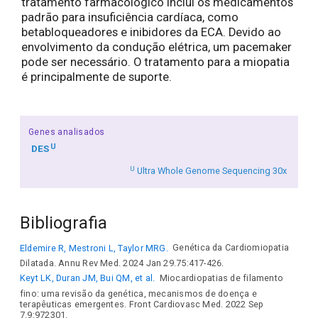
tratamento farmacológico inclui os medicamentos
padrão para insuficiência cardíaca, como
betabloqueadores e inibidores da ECA. Devido ao
envolvimento da condução elétrica, um pacemaker
pode ser necessário. O tratamento para a miopatia
é principalmente de suporte.
Genes analisados
U
DES
U
Ultra Whole Genome Sequencing 30x
Bibliografia
Eldemire R, Mestroni L, Taylor MRG.
Genética da Cardiomiopatia
Dilatada. Annu Rev Med. 2024 Jan 29.75:417-426.
Keyt LK, Duran JM, Bui QM, et al.
Miocardiopatias de filamento
fino: uma revisão da genética, mecanismos de doença e
terapêuticas emergentes. Front Cardiovasc Med. 2022 Sep
7.9:972301.