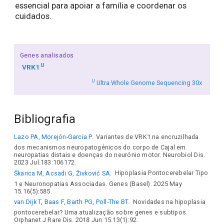
essencial para apoiar a família e coordenar os
cuidados.
Genes analisados
U
VRK1
U
Ultra Whole Genome Sequencing 30x
Bibliografia
Lazo PA, Morejón-García P.
Variantes de VRK1 na encruzilhada
dos mecanismos neuropatogénicos do corpo de Cajal em
neuropatias distais e doenças do neurónio motor. Neurobiol Dis.
2023 Jul.183:106172.
Škarica M, Acsadi G, Živković SA.
Hipoplasia Pontocerebelar Tipo
1 e Neuronopatias Associadas. Genes (Basel). 2025 May
15.16(5):585.
van Dijk T, Baas F, Barth PG, Poll-The BT.
Novidades na hipoplasia
pontocerebelar? Uma atualização sobre genes e subtipos.
Orphanet J Rare Dis. 2018 Jun 15.13(1):92.