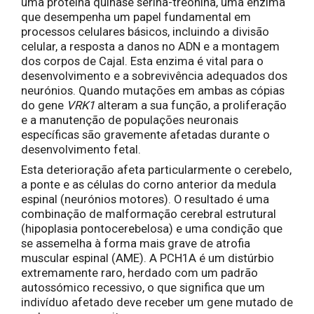
uma proteína quinase serina-treonina, uma enzima
que desempenha um papel fundamental em
processos celulares básicos, incluindo a divisão
celular, a resposta a danos no ADN e a montagem
dos corpos de Cajal. Esta enzima é vital para o
desenvolvimento e a sobrevivência adequados dos
neurónios. Quando mutações em ambas as cópias
do gene
VRK1
alteram a sua função, a proliferação
e a manutenção de populações neuronais
específicas são gravemente afetadas durante o
desenvolvimento fetal.
Esta deterioração afeta particularmente o cerebelo,
a ponte e as células do corno anterior da medula
espinal (neurónios motores). O resultado é uma
combinação de malformação cerebral estrutural
(hipoplasia pontocerebelosa) e uma condição que
se assemelha à forma mais grave de atrofia
muscular espinal (AME). A PCH1A é um distúrbio
extremamente raro, herdado com um padrão
autossómico recessivo, o que significa que um
indivíduo afetado deve receber um gene mutado de