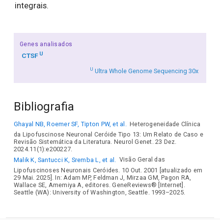
integrais.
Genes analisados
U
CTSF
U
Ultra Whole Genome Sequencing 30x
Bibliografia
Ghayal NB, Roemer SF, Tipton PW, et al.
Heterogeneidade Clínica
da Lipofuscinose Neuronal Ceróide Tipo 13: Um Relato de Caso e
Revisão Sistemática da Literatura. Neurol Genet. 23 Dez.
2024.11(1):e200227.
Malik K, Santucci K, Sremba L, et al.
Visão Geral das
Lipofuscinoses Neuronais Ceróides. 10 Out. 2001 [atualizado em
29 Mai. 2025]. In: Adam MP, Feldman J, Mirzaa GM, Pagon RA,
Wallace SE, Amemiya A, editores. GeneReviews® [Internet].
Seattle (WA): University of Washington, Seattle. 1993–2025.