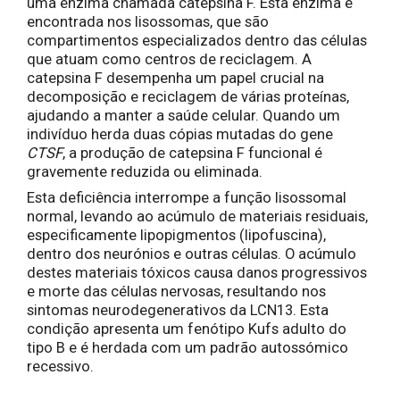
uma enzima chamada catepsina F. Esta enzima é
encontrada nos lisossomas, que são
compartimentos especializados dentro das células
que atuam como centros de reciclagem. A
catepsina F desempenha um papel crucial na
decomposição e reciclagem de várias proteínas,
ajudando a manter a saúde celular. Quando um
indivíduo herda duas cópias mutadas do gene
CTSF
, a produção de catepsina F funcional é
gravemente reduzida ou eliminada.
Esta deficiência interrompe a função lisossomal
normal, levando ao acúmulo de materiais residuais,
especificamente lipopigmentos (lipofuscina),
dentro dos neurónios e outras células. O acúmulo
destes materiais tóxicos causa danos progressivos
e morte das células nervosas, resultando nos
sintomas neurodegenerativos da LCN13. Esta
condição apresenta um fenótipo Kufs adulto do
tipo B e é herdada com um padrão autossómico
recessivo.