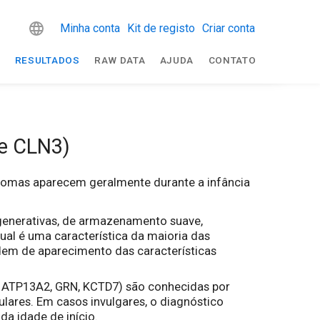
Minha conta
Kit de registo
Criar conta
R
RESULTADOS
RAW DATA
AJUDA
CONTATO
ne CLN3)
ntomas aparecem geralmente durante a infância
generativas, de armazenamento suave,
ual é uma característica da maioria das
rdem de aparecimento das características
, ATP13A2, GRN, KCTD7) são conhecidas por
lares. Em casos invulgares, o diagnóstico
da idade de início.