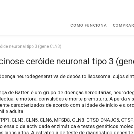
COMO FUNCIONA
COMPRA
óide neuronal tipo 3 (gene CLN3)
cinose ceróide neuronal tipo 3 (ge
a doença neurodegenerativa de depósito lisossomal cujos si
nça de Batten é um grupo de doenças hereditárias, neurode
electual e motora, convulsões e morte prematura. A perda vis
mente caracterizados de acordo com a idade de início e a o
nil e adulta.
 TPP1, CLN3, CLN5, CLN6, MFSD8, CLN8, CTSD, DNAJC5, CTSF
 ensaio da actividade enzimática e testes genéticos molecu
s biopsiados. A estratégia de teste de diagnóstico depende 