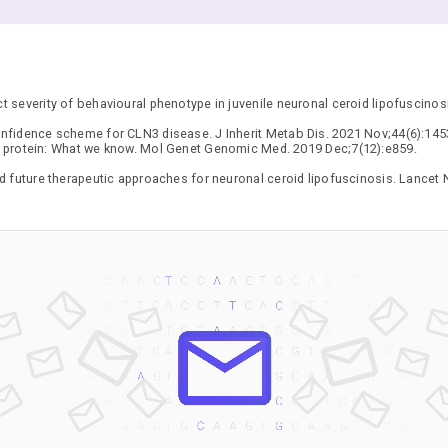
 severity of behavioural phenotype in juvenile neuronal ceroid lipofuscinos
nfidence scheme for CLN3 disease. J Inherit Metab Dis. 2021 Nov;44(6):145
protein: What we know. Mol Genet Genomic Med. 2019 Dec;7(12):e859.
d future therapeutic approaches for neuronal ceroid lipofuscinosis. Lancet 