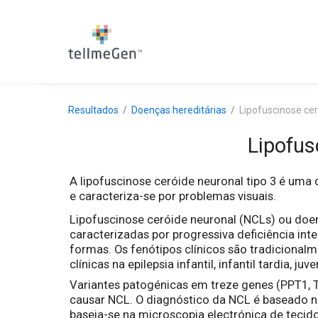
Resultados
Doenças hereditárias
Lipofuscinose cer
Lipofus
A lipofuscinose ceróide neuronal tipo 3 é um
e caracteriza-se por problemas visuais.
Lipofuscinose ceróide neuronal (NCLs) ou doe
caracterizadas por progressiva deficiência int
formas. Os fenótipos clínicos são tradicional
clínicas na epilepsia infantil, infantil tardia, juve
Variantes patogénicas em treze genes (PPT1,
causar NCL. O diagnóstico da NCL é baseado no
baseia-se na microscopia electrónica de tecido