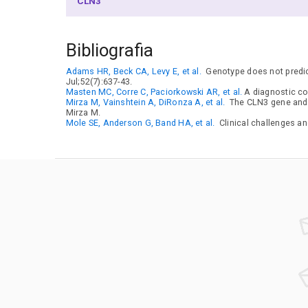
CLN3
Bibliografia
Adams HR, Beck CA, Levy E, et al.
Genotype does not predict
Jul;52(7):637-43.
Masten MC, Corre C, Paciorkowski AR, et al.
A diagnostic co
Mirza M, Vainshtein A, DiRonza A, et al.
The CLN3 gene and 
Mirza M.
Mole SE, Anderson G, Band HA, et al.
Clinical challenges an