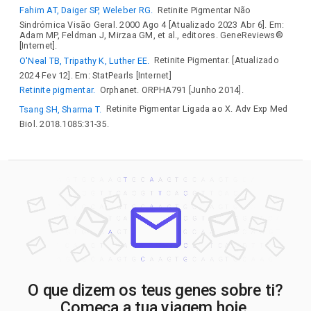
Fahim AT, Daiger SP, Weleber RG.
Retinite Pigmentar Não
Sindrómica Visão Geral. 2000 Ago 4 [Atualizado 2023 Abr 6]. Em:
Adam MP, Feldman J, Mirzaa GM, et al., editores. GeneReviews®
[Internet].
O'Neal TB, Tripathy K, Luther EE.
Retinite Pigmentar. [Atualizado
2024 Fev 12]. Em: StatPearls [Internet]
Retinite pigmentar.
Orphanet. ORPHA791 [Junho 2014].
Tsang SH, Sharma T.
Retinite Pigmentar Ligada ao X. Adv Exp Med
Biol. 2018.1085:31-35.
O que dizem os teus genes sobre ti?
Começa a tua viagem hoje.