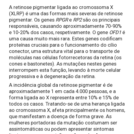
A retinose pigmentar ligada ao cromossoma X
(XLRP) é uma das formas mais severas de retinose
pigmentar. Os genes
RPGR
e
RP2
são os principais
responsáveis, causando aproximadamente 70-90%
e 10-20% dos casos, respetivamente. O gene
OFD1
é
uma causa muito mais rara. Estes genes codificam
proteínas cruciais para o funcionamento do cílio
conector, uma estrutura vital para o transporte de
moléculas nas células fotorrecetoras da retina (os
cones e bastonetes). As mutações nestes genes
interrompem esta função, levando à morte celular
progressiva e à degeneração da retina.
A incidência global da retinose pigmentar é de
aproximadamente 1 em cada 4.000 pessoas, e a
forma ligada ao X representa entre 10% e 15% de
todos os casos. Tratando-se de uma herança ligada
ao cromossoma X, afeta principalmente os homens,
que manifestam a doença de forma grave. As
mulheres portadoras da mutação costumam ser
assintomáticas ou podem apresentar sintomas