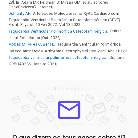
23]. In: Adam MP, Feldman J, Mirzaa GM, et al., editores.
GeneReviews® [Internet].
Dulhunty AF.
Alterações Moleculares no RyR2 Cardíaco com
Taquicardia Ventricular Polimórfica Catecolaminérgica (CPVT).
Front. Physiol. 10 Fev 2022. Vol 13-2022.
Taquicardia Ventricular Polimórfica Catecolaminérgica.
British
Heart Foundation [Out. 2022].
Abbas M, Miles C, Behr E.
Taquicardia Ventricular Polimórfica
Catecolaminérgica. Arrhythm Electrophysiol Rev. 2022 Abr.11:e20.
Taquicardia ventricular polimórfica catecolaminérgica.
Orphanet.
ORPHA3286 [Janeiro 2021]
O que dizem os teus genes sobre ti?