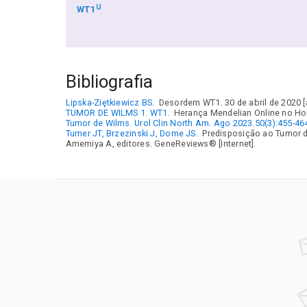
U
WT1
Bibliografia
Lipska-Ziętkiewicz BS.
Desordem WT1. 30 de abril de 2020 [a
TUMOR DE WILMS 1. WT1.
Herança Mendelian Online no Ho
Tumor de Wilms. Urol Clin North Am. Ago 2023.50(3):455-46
Turner JT, Brzezinski J, Dome JS.
Predisposição ao Tumor d
Amemiya A, editores. GeneReviews® [Internet].