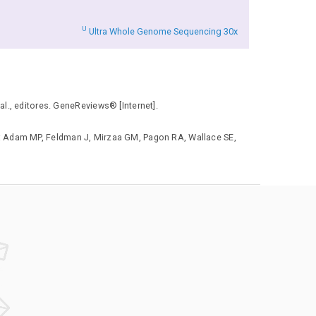
U
Ultra Whole Genome Sequencing 30x
., editores. GeneReviews® [Internet].
: Adam MP, Feldman J, Mirzaa GM, Pagon RA, Wallace SE,