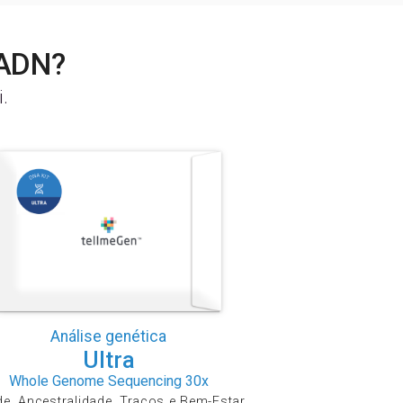
 ADN?
.
Análise genética
Ultra
Whole Genome Sequencing 30x
e, Ancestralidade, Traços e Bem-Estar