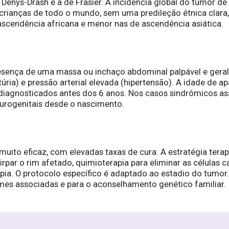
de Denys-Drash e a de Frasier. A incidência global do tumor
crianças de todo o mundo, sem uma predileção étnica clar
ascendência africana e menor nas de ascendência asiática.
sença de uma massa ou inchaço abdominal palpável e geral
ria) e pressão arterial elevada (hipertensão). A idade de a
o diagnosticados antes dos 6 anos. Nos casos sindrómicos a
urogenitais desde o nascimento.
ito eficaz, com elevadas taxas de cura. A estratégia terap
rpar o rim afetado, quimioterapia para eliminar as células
apia. O protocolo específico é adaptado ao estadio do tumo
mes associadas e para o aconselhamento genético familiar.