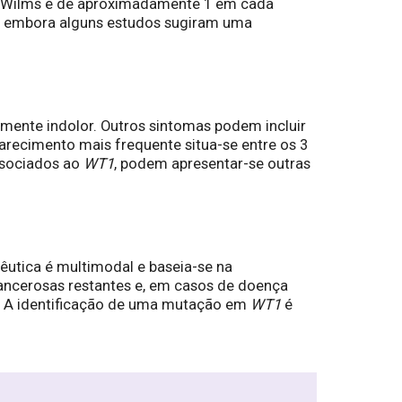
 de Wilms é de aproximadamente 1 em cada
a, embora alguns estudos sugiram uma
mente indolor. Outros sintomas podem incluir
parecimento mais frequente situa-se entre os 3
ssociados ao
WT1
, podem apresentar-se outras
êutica é multimodal e baseia-se na
 cancerosas restantes e, em casos de doença
r. A identificação de uma mutação em
WT1
é