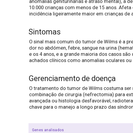
anomalias geniturinárias e atraso mental), a 
10.000 crianças com menos de 15 anos. Afeta 
incidência ligeiramente maior em crianças de 
Sintomas
O sinal mais comum do tumor de Wilms é a pre
dor no abdómen, febre, sangue na urina (hematú
e os 4 anos, e a grande maioria dos casos sã
achados clínicos como anomalias oculares ou 
Gerenciamento de doença
O tratamento do tumor de Wilms costuma ser mu
combinação de cirurgia (nefrectomia) para exti
avançada ou histologia desfavorável, radioter
chave para o manejo a longo prazo das síndro
Genes analisados