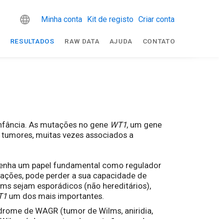
Minha conta
Kit de registo
Criar conta
R
RESULTADOS
RAW DATA
AJUDA
CONTATO
infância. As mutações no gene
WT1
, um gene
s tumores, muitas vezes associados a
nha um papel fundamental como regulador
ações, pode perder a sua capacidade de
ms sejam esporádicos (não hereditários),
T1
um dos mais importantes.
rome de WAGR (tumor de Wilms, aniridia,