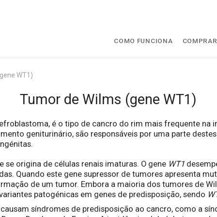
COMO FUNCIONA
COMPRA
(gene WT1)
Tumor de Wilms (gene WT1)
roblastoma, é o tipo de cancro do rim mais frequente na 
imento geniturinário, são responsáveis por uma parte deste
ngénitas.
se origina de células renais imaturas. O gene
WT1
desempe
das. Quando este gene supressor de tumores apresenta mut
 formação de um tumor. Embora a maioria dos tumores de Wil
ariantes patogénicas em genes de predisposição, sendo
W
causam síndromes de predisposição ao cancro, como a sínd