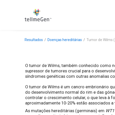
Resultados
Doenças hereditárias
Tumor de Wilms 
O tumor de Wilms, também conhecido como nef
supressor de tumores crucial para o desenvolv
síndromes genéticas com outras anomalias co
O tumor de Wilms é um cancro embrionário que 
do desenvolvimento normal do rim e das góna
controlar o crescimento celular, o que leva à
aproximadamente 10-20% estão associados a v
As mutações hereditárias (germinais) em
WT1