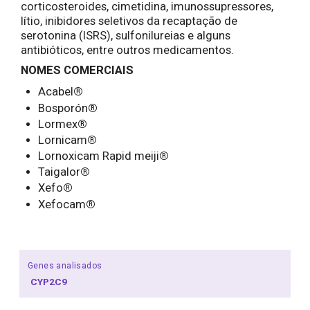
corticosteroides, cimetidina, imunossupressores,
lítio, inibidores seletivos da recaptação de
serotonina (ISRS), sulfonilureias e alguns
antibióticos, entre outros medicamentos.
NOMES COMERCIAIS
Acabel
®
Bosporón
®
Lormex
®
Lornicam
®
Lornoxicam Rapid meiji
®
Taigalor
®
Xefo
®
Xefocam
®
Genes analisados
CYP2C9