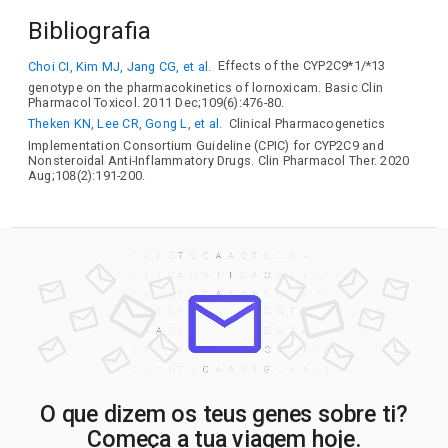
Bibliografia
Choi CI, Kim MJ, Jang CG, et al.
Effects of the CYP2C9*1/*13
genotype on the pharmacokinetics of lornoxicam. Basic Clin
Pharmacol Toxicol. 2011 Dec;109(6):476-80.
Theken KN, Lee CR, Gong L, et al.
Clinical Pharmacogenetics
Implementation Consortium Guideline (CPIC) for CYP2C9 and
Nonsteroidal Anti-Inflammatory Drugs. Clin Pharmacol Ther. 2020
Aug;108(2):191-200.
O que dizem os teus genes sobre ti?
Começa a tua viagem hoje.