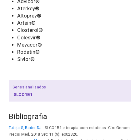
Advicor®
Aterkey®
Altoprev®
Artein®
Closterol®
Colesvir®
Mevacor®
Rodatin®
Sivlor®
Genes analisados
SLCO1B1
Bibliografia
Tuteja S, Rader DJ.
SLCO1B1 e terapia com estatinas. Circ Genom
Precis Med. 2018 Set; 11 (9): e002320.