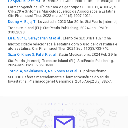
Cooper-DeHoff RM.
A Diretriz do Consórcio de Implementação de
Farmacogenética Clínica para os genótipos SLCO1B1, ABCG2, e
CYP2C9 e Sintomas Musculosqueléticos Associados à Estatina.
Clin Pharmacol Ther. 2022 maio;111(5):1007-1021.
Duong H, Bajaj T.
Lovastatin. 2023 Mar 20. In: StatPearls [Internet].
Treasure Island (FL): StatPearls Publishing; 2024 Jan-. PMID:
31082038.
Lu B, Sun L, Seraydarian M et al
. Efeito de SLCO1B1 T521C na
miotoxicidade relacionada à estatina com o uso de lovastatina e
atorvastatina. Clin Pharmacol Ther. 2021 Sep;110(3):733-740.
Sizar O, Khare S, Patel P, et al
. Statin Medications. 2024 Feb 29. In:
StatPearls [Internet]. Treasure Island (FL): StatPearls Publishing;
2024 Jan-. PMID: 28613690.
Tornio A, Vakkilainen J, Neuvonen M et al
. O polimorfismo
SLCO1B1 afecta marcadamente a farmacocinética do ácido
lovastatina. Pharmacogenet Genomics. 2015 Aug;25(8):382-7.