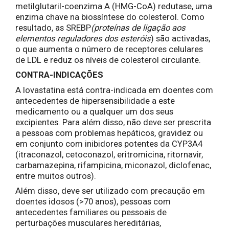
metilglutaril-coenzima A (HMG-CoA) redutase, uma
enzima chave na biossíntese do colesterol. Como
resultado, as SREBP
(proteínas de ligação aos
elementos reguladores dos esteróis
) são activadas,
o que aumenta o número de receptores celulares
de LDL e reduz os níveis de colesterol circulante.
CONTRA-INDICAÇÕES
A lovastatina está contra-indicada em doentes com
antecedentes de hipersensibilidade a este
medicamento ou a qualquer um dos seus
excipientes. Para além disso, não deve ser prescrita
a pessoas com problemas hepáticos, gravidez ou
em conjunto com inibidores potentes da CYP3A4
(itraconazol, cetoconazol, eritromicina, ritornavir,
carbamazepina, rifampicina, miconazol, diclofenac,
entre muitos outros).
Além disso, deve ser utilizado com precaução em
doentes idosos (>70 anos), pessoas com
antecedentes familiares ou pessoais de
perturbações musculares hereditárias,