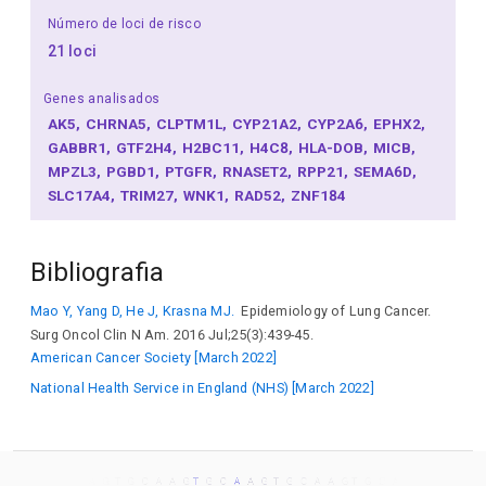
Número de loci de risco
21 loci
Genes analisados
AK5
CHRNA5
CLPTM1L
CYP21A2
CYP2A6
EPHX2
GABBR1
GTF2H4
H2BC11
H4C8
HLA-DOB
MICB
MPZL3
PGBD1
PTGFR
RNASET2
RPP21
SEMA6D
SLC17A4
TRIM27
WNK1
RAD52
ZNF184
Bibliografia
Mao Y, Yang D, He J, Krasna MJ.
Epidemiology of Lung Cancer.
Surg Oncol Clin N Am. 2016 Jul;25(3):439-45.
American Cancer Society [March 2022]
National Health Service in England (NHS) [March 2022]