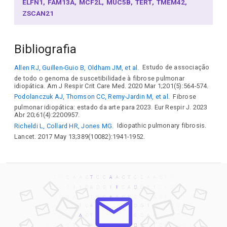
ELFN1
FAM13A
MCF2L
MUC5B
TERT
TMEM42
ZSCAN21
Bibliografia
Allen RJ, Guillen-Guio B, Oldham JM, et al.
Estudo de associação
de todo o genoma de suscetibilidade à fibrose pulmonar
idiopática. Am J Respir Crit Care Med. 2020 Mar 1;201(5):564-574.
Podolanczuk AJ, Thomson CC, Remy-Jardin M, et al.
Fibrose
pulmonar idiopática: estado da arte para 2023. Eur Respir J. 2023
Abr 20;61(4):2200957.
Richeldi L, Collard HR, Jones MG.
Idiopathic pulmonary fibrosis.
Lancet. 2017 May 13;389(10082):1941-1952.