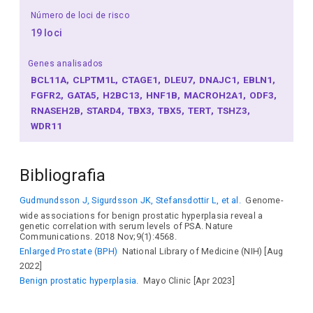
Número de loci de risco
19 loci
Genes analisados
BCL11A
CLPTM1L
CTAGE1
DLEU7
DNAJC1
EBLN1
FGFR2
GATA5
H2BC13
HNF1B
MACROH2A1
ODF3
RNASEH2B
STARD4
TBX3
TBX5
TERT
TSHZ3
WDR11
Bibliografia
Gudmundsson J, Sigurdsson JK, Stefansdottir L, et al.
Genome-
wide associations for benign prostatic hyperplasia reveal a
genetic correlation with serum levels of PSA. Nature
Communications. 2018 Nov;9(1):4568.
Enlarged Prostate (BPH)
National Library of Medicine (NIH) [Aug
2022]
Benign prostatic hyperplasia.
Mayo Clinic [Apr 2023]