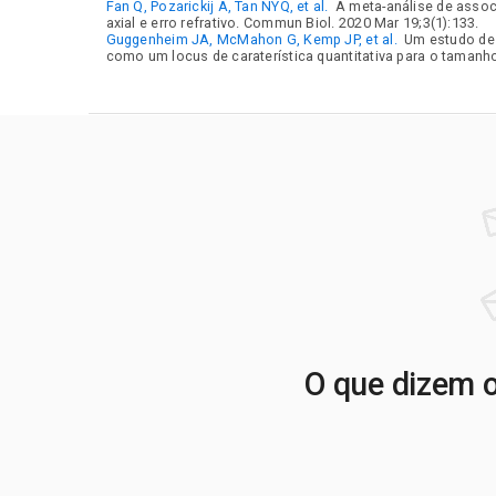
Fan Q, Pozarickij A, Tan NYQ, et al.
A meta-análise de assoc
axial e erro refrativo. Commun Biol. 2020 Mar 19;3(1):133.
Guggenheim JA, McMahon G, Kemp JP, et al.
Um estudo de 
como um locus de caraterística quantitativa para o tamanh
O que dizem o