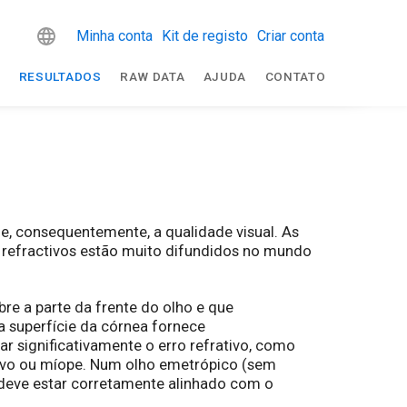
Minha conta
Kit de registo
Criar conta
R
RESULTADOS
RAW DATA
AJUDA
CONTATO
 e, consequentemente, a qualidade visual. As
s refractivos estão muito difundidos no mundo
re a parte da frente do olho e que
a superfície da córnea fornece
r significativamente o erro refrativo, como
tivo ou míope. Num olho emetrópico (sem
, deve estar corretamente alinhado com o