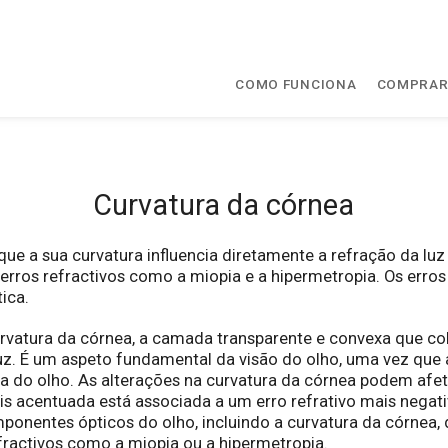
COMO FUNCIONA
COMPRA
Curvatura da córnea
ue a sua curvatura influencia diretamente a refração da luz
erros refractivos como a miopia e a hipermetropia. Os erro
ica.
urvatura da córnea, a camada transparente e convexa que cob
z. É um aspeto fundamental da visão do olho, uma vez que 
 do olho. As alterações na curvatura da córnea podem afeta
s acentuada está associada a um erro refrativo mais nega
mponentes ópticos do olho, incluindo a curvatura da córnea
fractivos como a miopia ou a hipermetropia.