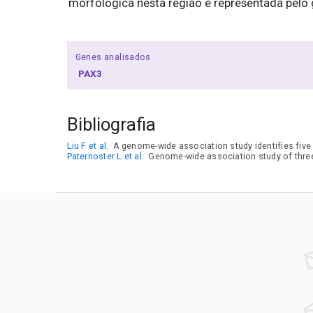
morfológica nesta região é representada pelo g
Genes analisados
PAX3
Bibliografia
Liu F et al.
A genome-wide association study identifies five 
Paternoster L et al.
Genome-wide association study of three-