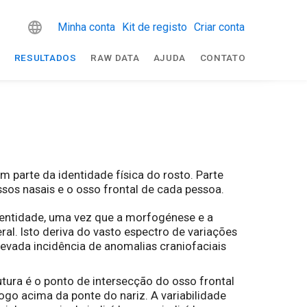
Minha conta
Kit de registo
Criar conta
R
RESULTADOS
RAW DATA
AJUDA
CONTATO
 parte da identidade física do rosto. Parte
sos nasais e o osso frontal de cada pessoa.
identidade, uma vez que a morfogénese e a
 Isto deriva do vasto espectro de variações
levada incidência de anomalias craniofaciais
utura é o ponto de intersecção do osso frontal
ogo acima da ponte do nariz. A variabilidade