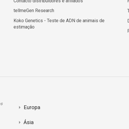
Contacto distribuidores e afiliados
tellmeGen Research
Koko Genetics - Teste de ADN de animais de
estimação
os
Europa
Ásia