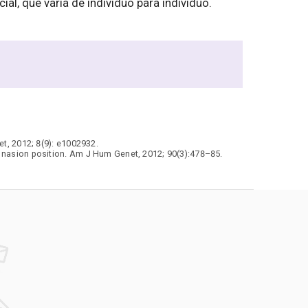
l, que varia de indivíduo para indivíduo.
et, 2012; 8(9): e1002932.
h nasion position. Am J Hum Genet, 2012; 90(3):478–85.