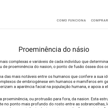
COMO FUNCIONA
COMPRA
o
Proeminência do násio
mais complexas e variáveis de cada indivíduo que determinam
au de proeminência do nasion, o ponto de fusão óssea dos os
 uma das mais notáveis entre os humanos que confere a sua 
mplexos de embriogénese em humanos e mamíferos em geral.
cterizam a aparência facial na população humana, e apoia a e
a proeminência, ou protrusão para fora, da nasion. Esta estr
te no ponto mais profundo do rosto entre as sobrancelhas, l