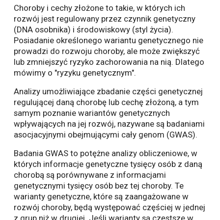
Choroby i cechy złożone to takie, w których ich
rozwój jest regulowany przez czynnik genetyczny
(DNA osobnika) i środowiskowy (styl życia).
Posiadanie określonego wariantu genetycznego nie
prowadzi do rozwoju choroby, ale może zwiększyć
lub zmniejszyć ryzyko zachorowania na nią. Dlatego
mówimy o "ryzyku genetycznym".
Analizy umożliwiające zbadanie części genetycznej
regulującej daną chorobę lub cechę złożoną, a tym
samym poznanie wariantów genetycznych
wpływających na jej rozwój, nazywane są badaniami
asocjacyjnymi obejmującymi cały genom (GWAS).
Badania GWAS to potężne analizy obliczeniowe, w
których informacje genetyczne tysięcy osób z daną
chorobą są porównywane z informacjami
genetycznymi tysięcy osób bez tej choroby. Te
warianty genetyczne, które są zaangażowane w
rozwój choroby, będą występować częściej w jednej
z grup niż w drugiej. Jeśli warianty są częstsze w