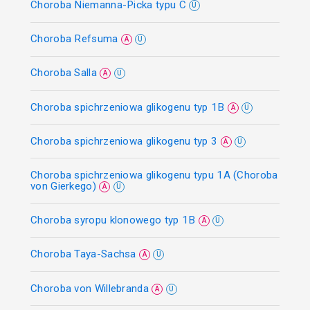
Choroba Niemanna-Picka typu C
U
Choroba Refsuma
A
U
Choroba Salla
A
U
Choroba spichrzeniowa glikogenu typ 1B
A
U
Choroba spichrzeniowa glikogenu typ 3
A
U
Choroba spichrzeniowa glikogenu typu 1A (Choroba
von Gierkego)
A
U
Choroba syropu klonowego typ 1B
A
U
Choroba Taya-Sachsa
A
U
Choroba von Willebranda
A
U