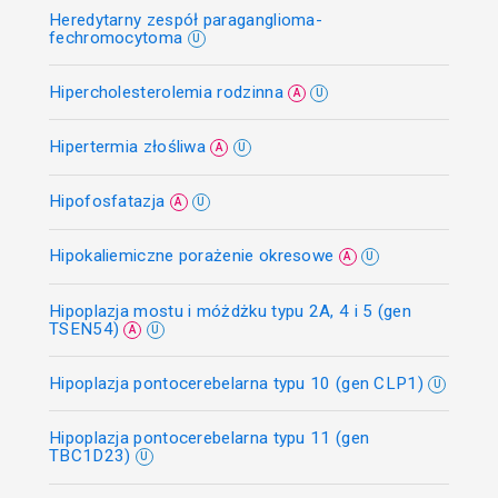
Heredytarny zespół paraganglioma-
fechromocytoma
U
Hipercholesterolemia rodzinna
A
U
Hipertermia złośliwa
A
U
Hipofosfatazja
A
U
Hipokaliemiczne porażenie okresowe
A
U
Hipoplazja mostu i móżdżku typu 2A, 4 i 5 (gen
TSEN54)
A
U
Hipoplazja pontocerebelarna typu 10 (gen CLP1)
U
Hipoplazja pontocerebelarna typu 11 (gen
TBC1D23)
U