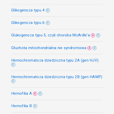
Glikogenoza typu 4
U
Glikogenoza typu 6
U
Glukogenoza typu 5, czyli choroba McArdle'a
A
U
Głuchota mitochondrialna nie syndromowa
A
U
Hemochromatoza dziedziczna typu 2A (gen HJV)
U
Hemochromatoza dziedziczna typu 2B (gen HAMP)
U
Hemofilia A
A
U
Hemofilia B
U