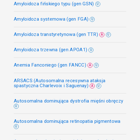
Amyloidoza fińskiego typu (gen GSN)
U
Amyloidoza systemowa (gen FGA)
U
Amyloidoza transtyretynowa (gen TTR)
A
U
Amyloidoza trzewna (gen APOA1)
U
Anemia Fanconiego (gen FANCC)
A
U
ARSACS (Autosomalna recesywna ataksja
spastyczna Charlevoix i Saguenay)
A
U
Autosomalna dominująca dystrofia mięśni obręczy
U
Autosomalna dominująca retinopatia pigmentowa
U