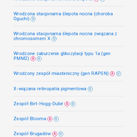
Wrodzona stacjonarna ślepota nocna (choroba
Oguchi)
U
Wrodzona stacjonarna ślepota nocna związana z
chromosomem X
U
Wrodzone zaburzenie glikozylacji typu 1a (gen
PMM2)
A
U
Wrodzony zespół miasteniczny (gen RAPSN)
A
U
X-wiązana retinopatia pigmentowa
U
Zespół Birt-Hogg-Dubé
A
U
Zespół Blooma
A
U
Zespół Brugadów
A
U