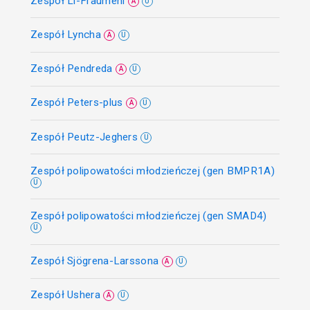
Zespół Li-Fraumeni
A
U
Zespół Lyncha
A
U
Zespół Pendreda
A
U
Zespół Peters-plus
A
U
Zespół Peutz-Jeghers
U
Zespół polipowatości młodzieńczej (gen BMPR1A)
U
Zespół polipowatości młodzieńczej (gen SMAD4)
U
Zespół Sjögrena-Larssona
A
U
Zespół Ushera
A
U