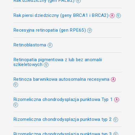
Rak dziedziczny (gen PALB2)
U
Rak piersi dziedziczny (geny BRCA1 i BRCA2)
A
U
Recesyjna retinopatia (gen RPE65)
U
Retinoblastoma
U
Retinopatia pigmentowa z lub bez anomalii
szkieletowych
U
Retinoza barwnikowa autosomalna recesywna
A
U
Rizomeliczna chondrodysplazja punktowa Typ 1
A
U
Rizomeliczna chondrodysplazja punktowa typ 2
U
Rizomeliczna chondrodysplazja punktowa typ 3
U