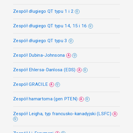
Zespół długiego QT typu 1 i 2
U
Zespół długiego QT typu 14, 15 i 16
U
Zespół długiego QT typu 3
U
Zespół Dubina-Johnsona
A
U
Zespół Ehlersa-Danlosa (EDS)
A
U
Zespół GRACILE
A
U
Zespół hamartoma (gen PTEN)
A
U
Zespół Leigha, typ francusko-kanadyjski (LSFC)
A
U