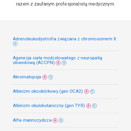
razem z zaufanym profesjonalistą medycznym.
Adrenoleukodystrofia związana z chromosomem X
U
Agenezja ciała modzelowatego z neuropatią
obwodową (ACCPN)
A
U
Akromatopsja
A
U
Albinizm okookórkowy (gen OCA2)
A
U
Albinizm okulokutaniczny (gen TYR)
A
U
Alfa-mannozydoza
A
U