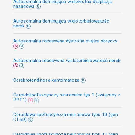
Autosomalna dominująca wielokrotna dysplazja
nasadowa
U
Autosomalna dominująca wielotorbielowatość
nerek
U
Autosomalna recesywna dystrofia mięśni obręczy
A
U
Autosomalna recesywna wielotorbielowatość nerek
A
U
Cerebrotendinosa xantomatoza
U
Ceroidolipofuscynozy neuronalne typ 1 (związany z
PPT1)
A
U
Ceroidowa lipofuscynoza neuronowa typu 10 (gen
CTSD)
U
Ceroidowa lipofuscynoza neuronowa typu 11 (gen