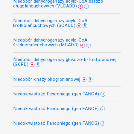
Niedobór dehydrogenazy acylo-CoA bardzo
długołańcuchowych (VLCADD)
A
U
Niedobór dehydrogenazy acylo-CoA
krótkołańcuchowych (SCADD)
A
U
Niedobór dehydrogenazy acylo-CoA
średniołańcuchowych (MCADD)
A
U
Niedobór dehydrogenazy glukozo-6-fosforanowej
(G6PD)
A
U
Niedobór kinazy pirogronianowej
A
U
Niedokrwistość Fanconiego (gen FANCA)
U
Niedokrwistość Fanconiego (gen FANCE)
U
Niedokrwistość Fanconiego (gen FANCG)
U