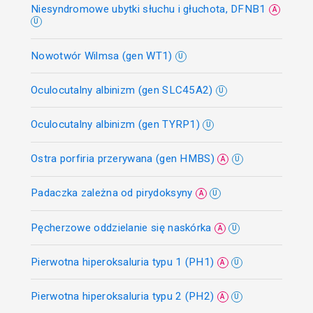
Niesyndromowe ubytki słuchu i głuchota, DFNB1
A
U
Nowotwór Wilmsa (gen WT1)
U
Oculocutalny albinizm (gen SLC45A2)
U
Oculocutalny albinizm (gen TYRP1)
U
Ostra porfiria przerywana (gen HMBS)
A
U
Padaczka zależna od pirydoksyny
A
U
Pęcherzowe oddzielanie się naskórka
A
U
Pierwotna hiperoksaluria typu 1 (PH1)
A
U
Pierwotna hiperoksaluria typu 2 (PH2)
A
U