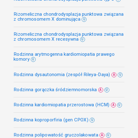
Rizomeliczna chondrodysplazja punktowa związana
z chromosomem X dominująca
U
Rizomeliczna chondrodysplazja punktowa związana
z chromosomem X recesywna
U
Rodzinna arytmogenna kardiomiopatia prawego
komory
U
Rodzinna dysautonomia (zespół Rileya-Daya)
A
U
Rodzinna gorączka śródziemnomorska
A
U
Rodzinna kardiomiopatia przerostowa (HCM)
A
U
Rodzinna koproporfiria (gen CPOX)
U
Rodzinna polipowatość gruczolakowata
A
U