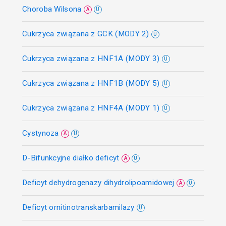
Choroba Wilsona
A
U
Cukrzyca związana z GCK (MODY 2)
U
Cukrzyca związana z HNF1A (MODY 3)
U
Cukrzyca związana z HNF1B (MODY 5)
U
Cukrzyca związana z HNF4A (MODY 1)
U
Cystynoza
A
U
D-Bifunkcyjne diałko deficyt
A
U
Deficyt dehydrogenazy dihydrolipoamidowej
A
U
Deficyt ornitinotranskarbamilazy
U