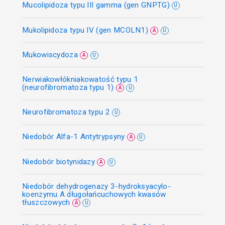
Mucolipidoza typu III gamma (gen GNPTG)
U
Mukolipidoza typu IV (gen MCOLN1)
A
U
Mukowiscydoza
A
U
Nerwiakowłókniakowatość typu 1
(neurofibromatoza typu 1)
A
U
Neurofibromatoza typu 2
U
Niedobór Alfa-1 Antytrypsyny
A
U
Niedobór biotynidazy
A
U
Niedobór dehydrogenazy 3-hydroksyacylo-
koenzymu A długołańcuchowych kwasów
tłuszczowych
A
U