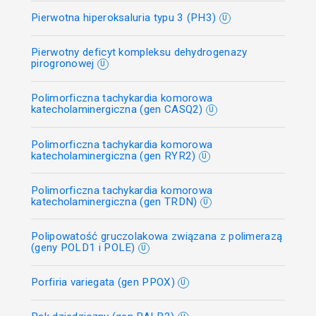
Pierwotna hiperoksaluria typu 3 (PH3)
U
Pierwotny deficyt kompleksu dehydrogenazy
pirogronowej
U
Polimorficzna tachykardia komorowa
katecholaminergiczna (gen CASQ2)
U
Polimorficzna tachykardia komorowa
katecholaminergiczna (gen RYR2)
U
Polimorficzna tachykardia komorowa
katecholaminergiczna (gen TRDN)
U
Polipowatość gruczolakowa związana z polimerazą
(geny POLD1 i POLE)
U
Porfiria variegata (gen PPOX)
U