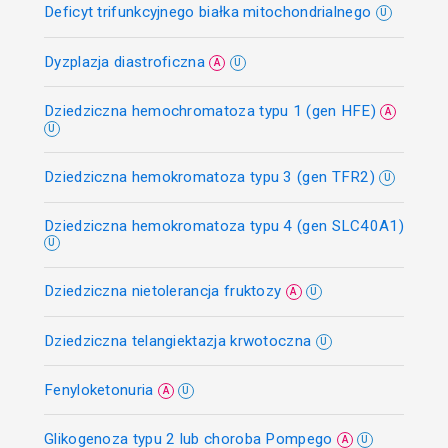
Deficyt trifunkcyjnego białka mitochondrialnego
U
Dyzplazja diastroficzna
A
U
Dziedziczna hemochromatoza typu 1 (gen HFE)
A
U
Dziedziczna hemokromatoza typu 3 (gen TFR2)
U
Dziedziczna hemokromatoza typu 4 (gen SLC40A1)
U
Dziedziczna nietolerancja fruktozy
A
U
Dziedziczna telangiektazja krwotoczna
U
Fenyloketonuria
A
U
Glikogenoza typu 2 lub choroba Pompego
A
U