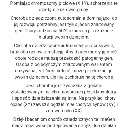
Pomijając chromosomy płciowe (X i Y), schorzenia te
dzielą się na dwie grupy:
Choroba dziedziczona autosomalnie dominująco, do
jej rozwoju potrzebny jest tylko jeden zmutowany
gen. Chory rodzic ma 50% szans na przekazanie
mutacji swoim dzieciom.
Choroba dziedziczona autosomalnie recesywnie,
brak obu genów z mutacją. Aby dzieci mogły ją mieć,
oboje rodzice muszą przekazać patogenny gen.
Osoba z pojedynczym zmutowanym wariantem
nazywana jest "nosicielem", może przekazać go
swoim dzieciom, ale nie zachoruje na tę chorobę.
Jeśli choroba jest związana z genami
zlokalizowanymi na chromosomach płci, klasyfikacja
i sposób dziedziczenia są inne. Na przykład, chory
ojciec (XY) zawsze będzie miał chorych synów (XY) i
zdrowe córki (XX).
Dzięki badaniom chorób dziedzicznych tellmeGen
masz możliwość podejmowania decyzji lub działań