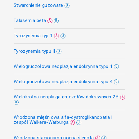
Stwardnienie guzowate
U
Talasemia beta
A
U
Tyrozynemia typ 1
A
U
Tyrozynemia typu II
U
Wielogruczołowa neoplazja endokrynna typu 1
U
Wielogruczołowa neoplazja endokrynna typu 4
U
Wielokrotna neoplazja gruczołów dokrewnych 2B
A
U
Wrodzona mięśniowa alfa-dystroglikanopatia i
zespół Walkera-Warburga
A
U
Wrodzona stacjonarna nocna ślepota
A
U