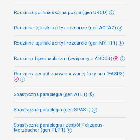
Rodzinna porfiria skórna późna (gen UROD)
U
Rodzinne tętniaki aorty i rozdarcie (gen ACTA2)
U
Rodzinne tętniaki aorty i rozdarcie (gen MYH11)
U
Rodzinny hiperinsulinizm (związany z ABCC8)
A
U
Rodzinny zespół zaawansowanej fazy snu (FASPS)
A
U
Spastyczna paraplegia (gen ATL1)
U
Spastyczna paraplegia (gen SPAST)
U
Spastyczna paraplegia i zespół Pelizaeus-
Merzbacher (gen PLP1)
U