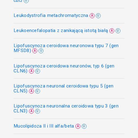
cblJ
U
Leukodystrofia metachromatyczna
A
U
Leukoencefalopatia z zanikającą istotą białą
A
U
Lipofuscynoza ceroidowa neuronowa typu 7 (gen
MFSD8)
A
U
Lipofuscynoza ceroidowa neuronów, typ 6 (gen
CLN6)
A
U
Lipofuscynoza neuronal ceroidowa typu 5 (gen
CLN5)
A
U
Lipofuscynoza neuronalna ceroidowa typu 3 (gen
CLN3)
A
U
Mucolipidoza II i III alfa/beta
A
U