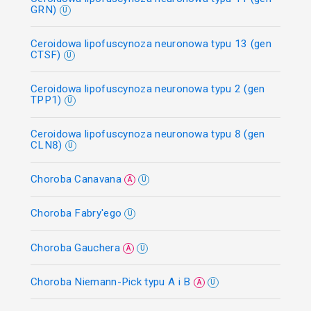
GRN)
U
Ceroidowa lipofuscynoza neuronowa typu 13 (gen
CTSF)
U
Ceroidowa lipofuscynoza neuronowa typu 2 (gen
TPP1)
U
Ceroidowa lipofuscynoza neuronowa typu 8 (gen
CLN8)
U
Choroba Canavana
A
U
Choroba Fabry'ego
U
Choroba Gauchera
A
U
Choroba Niemann-Pick typu A i B
A
U