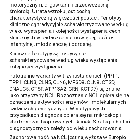
motorycznym, drgawkami i przedwczesną
śmiercią. Utrata wzroku jest cechą
charakterystyczną większości postaci. Fenotypy
kliniczne są tradycyjnie scharakteryzowane według
wieku wystąpienia i kolejności wystąpienia cech
klinicznych w padaczce niemowlęcej, późno-
infantylnej, młodzieńczej i dorosłej.
Kliniczne fenotypy są tradycyjnie
scharakteryzowane według wieku wystąpienia i
kolejności wystąpienia.
Patogenne warianty w trzynastu genach (PPT1,
TPP1, CLN3, CLN5, CLN6, MFSD8, CLN8, CTSD,
DNAJC5, CTSF, ATP13A2, GRN, KCTD7) są znane
jako przyczyny NCL. Rozpoznanie NCL opiera się na
oznaczeniu aktywności enzymów i molekularnych
badaniach genetycznych. W nietypowych
przypadkach diagnoza opiera się na mikroskopii
elektronowej bioptowanych tkanek. Strategia badań
diagnostycznych zależy od wieku zachorowania.
Zachorowalność na NCL jest najwyższa w Europie