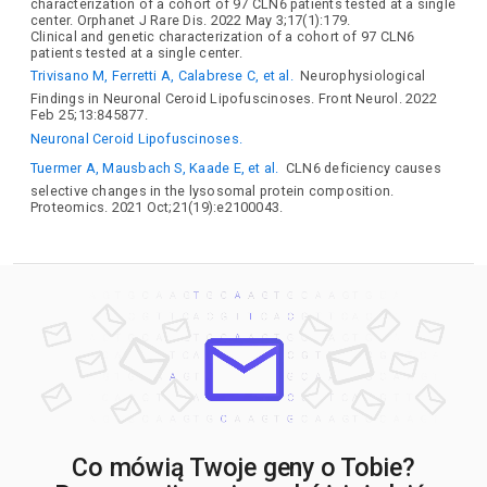
characterization of a cohort of 97 CLN6 patients tested at a single
center. Orphanet J Rare Dis. 2022 May 3;17(1):179.
Clinical and genetic characterization of a cohort of 97 CLN6
patients tested at a single center.
Trivisano M, Ferretti A, Calabrese C, et al.
Neurophysiological
Findings in Neuronal Ceroid Lipofuscinoses. Front Neurol. 2022
Feb 25;13:845877.
Neuronal Ceroid Lipofuscinoses.
Tuermer A, Mausbach S, Kaade E, et al.
CLN6 deficiency causes
selective changes in the lysosomal protein composition.
Proteomics. 2021 Oct;21(19):e2100043.
Co mówią Twoje geny o Tobie?