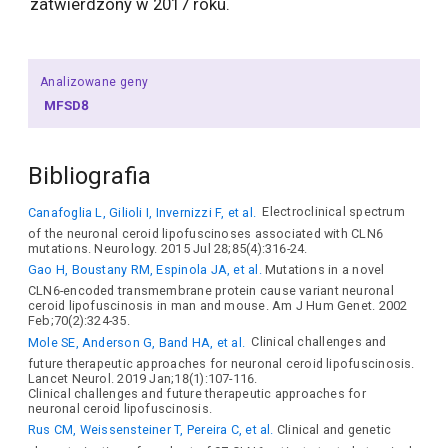
zatwierdzony w 2017 roku.
Analizowane geny
MFSD8
Bibliografia
Canafoglia L, Gilioli I, Invernizzi F, et al.
Electroclinical spectrum
of the neuronal ceroid lipofuscinoses associated with CLN6
mutations. Neurology. 2015 Jul 28;85(4):316-24.
Gao H, Boustany RM, Espinola JA, et al.
Mutations in a novel
CLN6-encoded transmembrane protein cause variant neuronal
ceroid lipofuscinosis in man and mouse. Am J Hum Genet. 2002
Feb;70(2):324-35.
Mole SE, Anderson G, Band HA, et al.
Clinical challenges and
future therapeutic approaches for neuronal ceroid lipofuscinosis.
Lancet Neurol. 2019 Jan;18(1):107-116.
Clinical challenges and future therapeutic approaches for
neuronal ceroid lipofuscinosis.
Rus CM, Weissensteiner T, Pereira C, et al.
Clinical and genetic