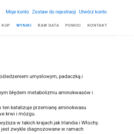
Moje konto
Zestaw do rejestracji
Utwórz konto
KUP
WYNIKI
RAW DATA
POMOC
KONTAKT
pośledzeniem umysłowym, padaczką i
dzonym błędem metabolizmu aminokwasów i
m ten katalizuje przemianę aminokwasu
we krwi i mózgu.
sza w takich krajach jak Irlandia i Włochy.
to jest zwykle diagnozowane w ramach