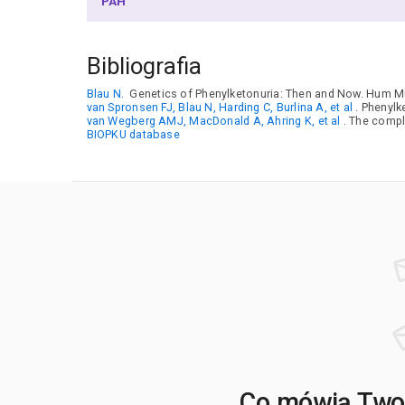
PAH
Bibliografia
Blau N.
Genetics of Phenylketonuria: Then and Now. Hum Mu
van Spronsen FJ, Blau N, Harding C, Burlina A, et al
. Phenylk
van Wegberg AMJ, MacDonald A, Ahring K, et al
. The compl
BIOPKU database
Co mówią Twoj