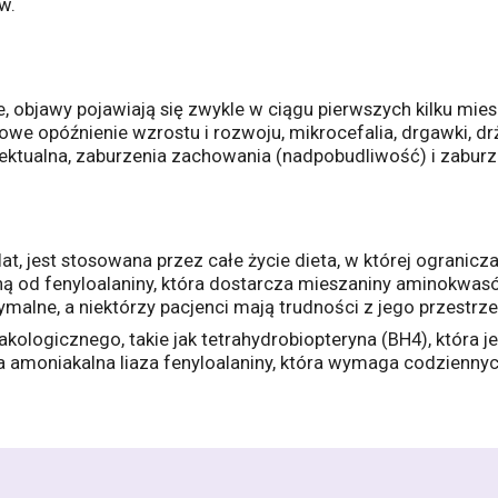
w.
e, objawy pojawiają się zwykle w ciągu pierwszych kilku mie
owe opóźnienie wzrostu i rozwoju, mikrocefalia, drgawki, dr
lektualna, zaburzenia zachowania (nadpobudliwość) i zabur
, jest stosowana przez całe życie dieta, w której ogranicza s
ną od fenyloalaniny, która dostarcza mieszaniny aminokwas
malne, a niektórzy pacjenci mają trudności z jego przestrz
akologicznego, takie jak tetrahydrobiopteryna (BH4), która je
 amoniakalna liaza fenyloalaniny, która wymaga codzienn