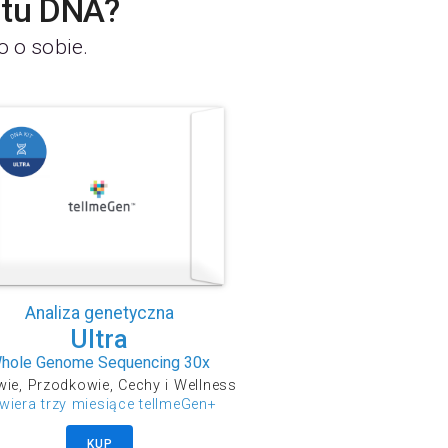
stu DNA?
o o sobie.
Analiza genetyczna
Ultra
hole Genome Sequencing 30x
ie, Przodkowie, Cechy i Wellness
wiera trzy miesiące tellmeGen+
KUP