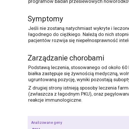
programów badań przesiewowych noworodkó
Symptomy
Jeśli nie zostaną natychmiast wykryte i leczon
łagodnego do ciężkiego. Należą do nich stopni
pacjentów rozwija się niepełnosprawność inte
Zarządzanie chorobami
Podstawą leczenia, stosowanego od około 60 lat
białka zastępuje się żywnością medyczną, wol
ugruntowaną pozycję, wyniki pozostają subopty
Z drugiej strony istnieją sposoby leczenia farm
(zwłaszcza z łagodnym PKU), oraz pegylowana
reakcje immunologiczne.
Analizowane geny