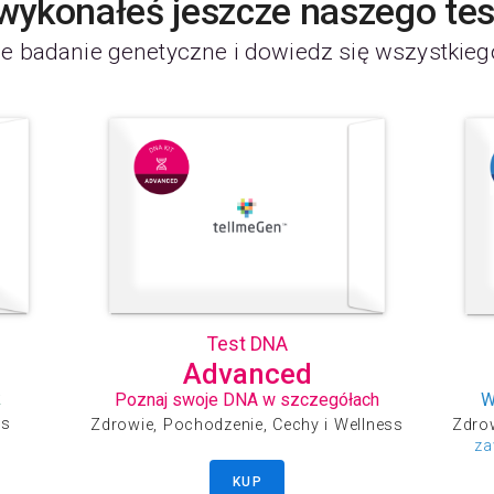
 wykonałeś jeszcze naszego te
e badanie genetyczne i dowiedz się wszystkieg
Test DNA
Advanced
k
Poznaj swoje DNA w szczegółach
W
ss
Zdrowie, Pochodzenie, Cechy i Wellness
Zdrow
za
KUP