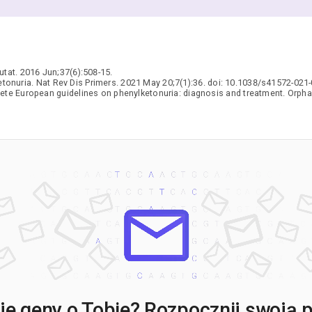
tat. 2016 Jun;37(6):508-15.
etonuria. Nat Rev Dis Primers. 2021 May 20;7(1):36. doi: 10.1038/s41572-021
ete European guidelines on phenylketonuria: diagnosis and treatment. Orphan
e geny o Tobie? Rozpocznij swoją po