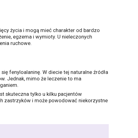
sięcy życia i mogą mieć charakter od bardzo
żenie, egzema i wymioty. U nieleczonych
zenia ruchowe.
ię fenyloalaninę. W diecie tej naturalne źródła
ów. Jednak, mimo że leczenie to ma
eganiem.
st skuteczna tylko u kilku pacjentów
ych zastrzyków i może powodować niekorzystne