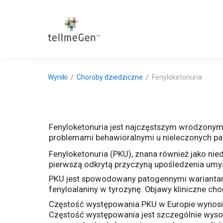
Wyniki
Choroby dziedziczne
Fenyloketonuria
Fenyloketonuria jest najczęstszym wrodzony
problemami behawioralnymi u nieleczonych pa
Fenyloketonuria (PKU), znana również jako n
pierwszą odkrytą przyczyną upośledzenia um
PKU jest spowodowany patogennymi wariantami
fenyloalaniny w tyrozynę. Objawy kliniczne ch
Częstość występowania PKU w Europie wynosi 1 
Częstość występowania jest szczególnie wysok