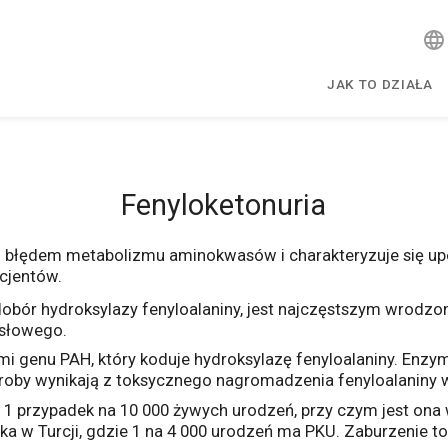
JAK TO DZIAŁA
Fenyloketonuria
m błędem metabolizmu aminokwasów i charakteryzuje się u
cjentów.
iedobór hydroksylazy fenyloalaniny, jest najczęstszym wro
ysłowego.
 genu PAH, który koduje hydroksylazę fenyloalaniny. Enzy
oroby wynikają z toksycznego nagromadzenia fenyloalaniny 
przypadek na 10 000 żywych urodzeń, przy czym jest ona wyż
a w Turcji, gdzie 1 na 4 000 urodzeń ma PKU. Zaburzenie 