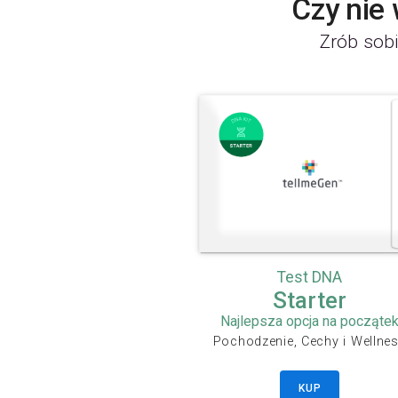
Czy nie
Zrób sobi
Test DNA
Starter
Najlepsza opcja na począte
Pochodzenie, Cechy i Wellne
KUP