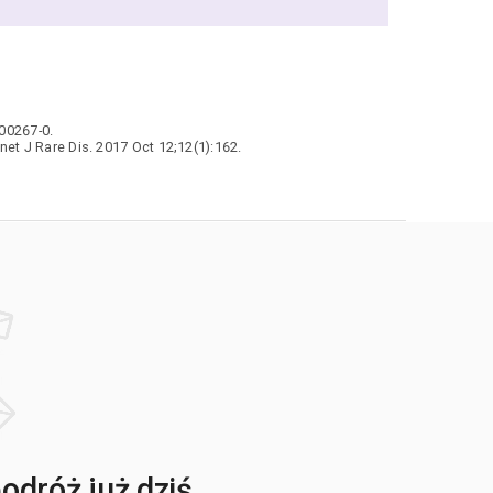
-00267-0.
et J Rare Dis. 2017 Oct 12;12(1):162.
dróż już dziś.