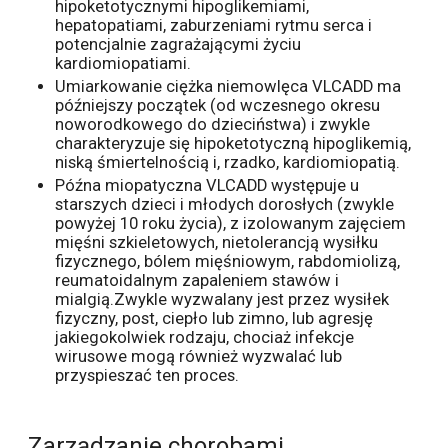
hipoketotycznymi hipoglikemiami,
hepatopatiami, zaburzeniami rytmu serca i
potencjalnie zagrażającymi życiu
kardiomiopatiami.
Umiarkowanie ciężka niemowlęca VLCADD ma
późniejszy początek (od wczesnego okresu
noworodkowego do dzieciństwa) i zwykle
charakteryzuje się hipoketotyczną hipoglikemią,
niską śmiertelnością i, rzadko, kardiomiopatią.
Późna miopatyczna VLCADD występuje u
starszych dzieci i młodych dorosłych (zwykle
powyżej 10 roku życia), z izolowanym zajęciem
mięśni szkieletowych, nietolerancją wysiłku
fizycznego, bólem mięśniowym, rabdomiolizą,
reumatoidalnym zapaleniem stawów i
mialgią.Zwykle wyzwalany jest przez wysiłek
fizyczny, post, ciepło lub zimno, lub agresję
jakiegokolwiek rodzaju, chociaż infekcje
wirusowe mogą również wyzwalać lub
przyspieszać ten proces.
Zarządzanie chorobami