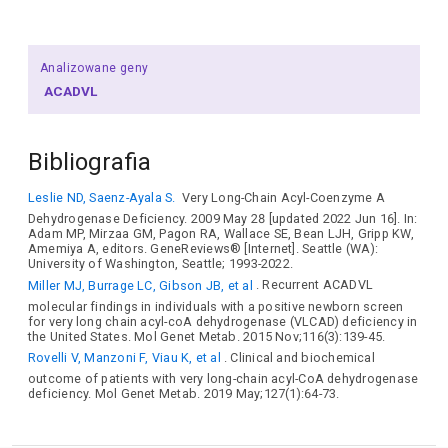
Analizowane geny
ACADVL
Bibliografia
Leslie ND, Saenz-Ayala S.
Very Long-Chain Acyl-Coenzyme A
Dehydrogenase Deficiency. 2009 May 28 [updated 2022 Jun 16]. In:
Adam MP, Mirzaa GM, Pagon RA, Wallace SE, Bean LJH, Gripp KW,
Amemiya A, editors. GeneReviews® [Internet]. Seattle (WA):
University of Washington, Seattle; 1993-2022.
Miller MJ, Burrage LC, Gibson JB, et al
. Recurrent ACADVL
molecular findings in individuals with a positive newborn screen
for very long chain acyl-coA dehydrogenase (VLCAD) deficiency in
the United States. Mol Genet Metab. 2015 Nov;116(3):139-45.
Rovelli V, Manzoni F, Viau K, et al
. Clinical and biochemical
outcome of patients with very long-chain acyl-CoA dehydrogenase
deficiency. Mol Genet Metab. 2019 May;127(1):64-73.