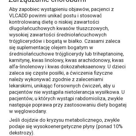
Aby zapobiec wystąpieniu objawów, pacjenci z
VLCADD powinni unikać postu i stosować
kontrolowaną dietę o niskiej zawartości
długołańcuchowych kwasów tłuszczowych,
wysokiej zawartości średniołańcuchowych
trójglicerydów i bogatą w białko. Czasami zaleca
się suplementację olejem bogatym w
średniołańcuchowe trójglicerydy lub triheptanoinę,
karnitynę, kwas linolowy, kwas arachidonowy, kwas
alfa-linolenowy i kwas dokozaheksaenowy. U dzieci
zaleca się częste posiłki, a ćwiczenia fizyczne
należy wykonywać zgodnie z zaleceniami
lekarskimi, unikając forsownych ćwiczeń, aby u
pacjentów nie wystąpiła nietolerancja wysiłkowa. U
pacjentów, u których wystąpi rabdomioliza, zwykle
następuje poprawa przy zastosowaniu diety bogatej
w węglowodany.
Jeśli dojdzie do kryzysu metabolicznego, zwykle
podaje się wysokoenergetyczne płyny (ponad 10%
dekstrozy).