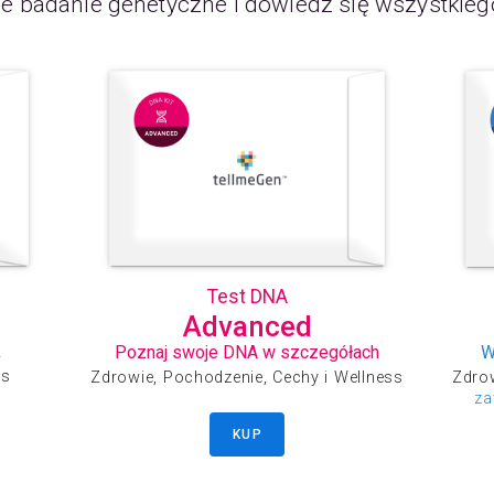
e badanie genetyczne i dowiedz się wszystkieg
Test DNA
Advanced
k
Poznaj swoje DNA w szczegółach
W
ss
Zdrowie, Pochodzenie, Cechy i Wellness
Zdrow
za
KUP