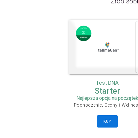
Zrób sobi
Test DNA
Starter
Najlepsza opcja na począte
Pochodzenie, Cechy i Wellne
KUP