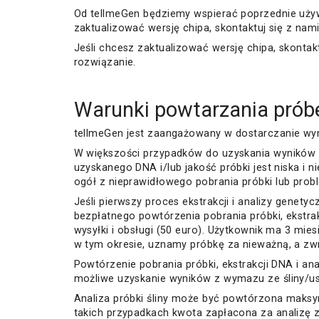
Od tellmeGen będziemy wspierać poprzednie używa
zaktualizować wersję chipa, skontaktuj się z na
Jeśli chcesz zaktualizować wersję chipa, skonta
rozwiązanie.
Warunki powtarzania prób
tellmeGen jest zaangażowany w dostarczanie wy
W większości przypadków do uzyskania wyników wy
uzyskanego DNA i/lub jakość próbki jest niska i
ogół z nieprawidłowego pobrania próbki lub probl
Jeśli pierwszy proces ekstrakcji i analizy genety
bezpłatnego powtórzenia pobrania próbki, ekstr
wysyłki i obsługi (50 euro). Użytkownik ma 3 mi
w tym okresie, uznamy próbkę za nieważną, a zw
Powtórzenie pobrania próbki, ekstrakcji DNA i ana
możliwe uzyskanie wyników z wymazu ze śliny/ust i
Analiza próbki śliny może być powtórzona maksyma
takich przypadkach kwota zapłacona za analizę z