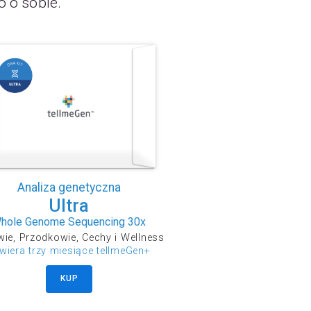
o o sobie.
Analiza genetyczna
Ultra
hole Genome Sequencing 30x
ie, Przodkowie, Cechy i Wellness
wiera trzy miesiące tellmeGen+
KUP