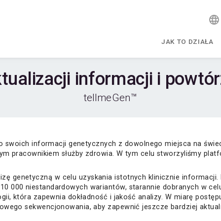
JAK TO DZIAŁA
tualizacji informacji i powt
tellmeGen™
 do swoich informacji genetycznych z dowolnego miejsca na św
nym pracownikiem służby zdrowia. W tym celu stworzyliśmy platfo
 genetyczną w celu uzyskania istotnych klinicznie informacji
10 000 niestandardowych wariantów, starannie dobranych w cel
gii, która zapewnia dokładność i jakość analizy. W miarę post
sowego sekwencjonowania, aby zapewnić jeszcze bardziej aktual