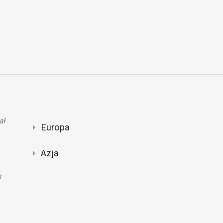
ał
Europa
Azja
n