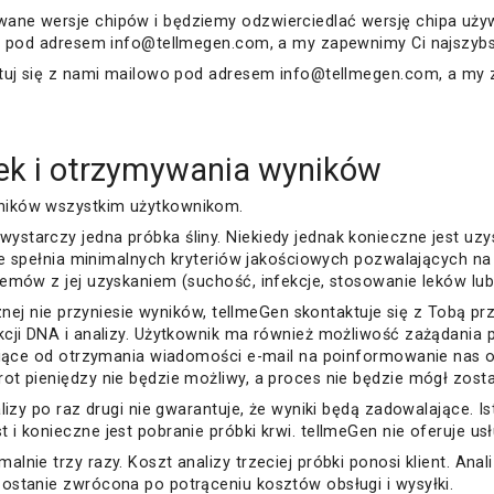
ne wersje chipów i będziemy odzwierciedlać wersję chipa używa
mi pod adresem info@tellmegen.com, a my zapewnimy Ci najszybsz
ktuj się z nami mailowo pod adresem info@tellmegen.com, a my 
ek i otrzymywania wyników
ników wszystkim użytkownikom.
starczy jedna próbka śliny. Niekiedy jednak konieczne jest uzy
 nie spełnia minimalnych kryteriów jakościowych pozwalających n
emów z jej uzyskaniem (suchość, infekcje, stosowanie leków lub
cznej nie przyniesie wyników, tellmeGen skontaktuje się z Tobą 
akcji DNA i analizy. Użytkownik ma również możliwość zażądani
esiące od otrzymania wiadomości e-mail na poinformowanie nas o
rot pieniędzy nie będzie możliwy, a proces nie będzie mógł zo
lizy po raz drugi nie gwarantuje, że wyniki będą zadowalające. Is
 konieczne jest pobranie próbki krwi. tellmeGen nie oferuje usł
lnie trzy razy. Koszt analizy trzeciej próbki ponosi klient. Ana
ostanie zwrócona po potrąceniu kosztów obsługi i wysyłki.