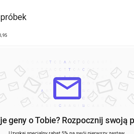
 próbek
0,95
e geny o Tobie? Rozpocznij swoją po
Uzyskaj specjalny rabat 5% na swój pierwszy zestaw.