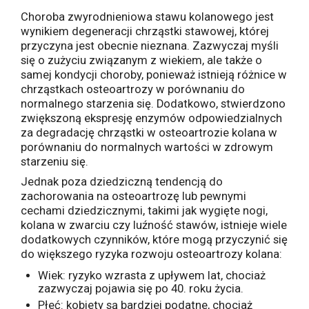
Choroba zwyrodnieniowa stawu kolanowego jest
wynikiem degeneracji chrząstki stawowej, której
przyczyna jest obecnie nieznana. Zazwyczaj myśli
się o zużyciu związanym z wiekiem, ale także o
samej kondycji choroby, ponieważ istnieją różnice w
chrząstkach osteoartrozy w porównaniu do
normalnego starzenia się. Dodatkowo, stwierdzono
zwiększoną ekspresję enzymów odpowiedzialnych
za degradację chrząstki w osteoartrozie kolana w
porównaniu do normalnych wartości w zdrowym
starzeniu się.
Jednak poza dziedziczną tendencją do
zachorowania na osteoartrozę lub pewnymi
cechami dziedzicznymi, takimi jak wygięte nogi,
kolana w zwarciu czy luźność stawów, istnieje wiele
dodatkowych czynników, które mogą przyczynić się
do większego ryzyka rozwoju osteoartrozy kolana:
Wiek: ryzyko wzrasta z upływem lat, chociaż
zazwyczaj pojawia się po 40. roku życia.
Płeć: kobiety są bardziej podatne, chociaż