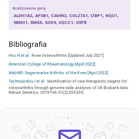
Analizowane geny
ALDH1A2
AP3B1
CAVIN2
COL27A1
LTBP1
NQO1
SBNO1
SMG6
SOX9
UQCC1
USP8
Bibliografia
Hsu H et al.
Knee Osteoarthritis [Updated July 2021]
American College of Rheumatology [April 2022]
WebMD: Degenerative Arthritis of the Knee [April 2022]
Tachmazidou I et al.
Identification of new therapeutic targets for
osteoarthritis through genome-wide analyses of UK Biobank data.
Nature Genetics. 2019 Feb;51(2):230-236.