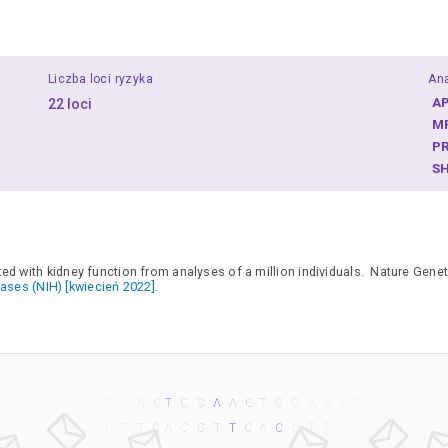
Liczba loci ryzyka
An
A
22 loci
M
P
S
ed with kidney function from analyses of a million individuals
.
Nature Geneti
ases (NIH) [kwiecień 2022].