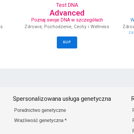
Test DNA
Advanced
k
Poznaj swoje DNA w szczegółach
W
ss
Zdrowie, Pochodzenie, Cechy i Wellness
Zdrow
za
KUP
Spersonalizowana usługa genetyczna
R
Poradnictwo genetyczne
Wrażliwość genetyczna
*