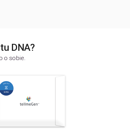
stu DNA?
o o sobie.