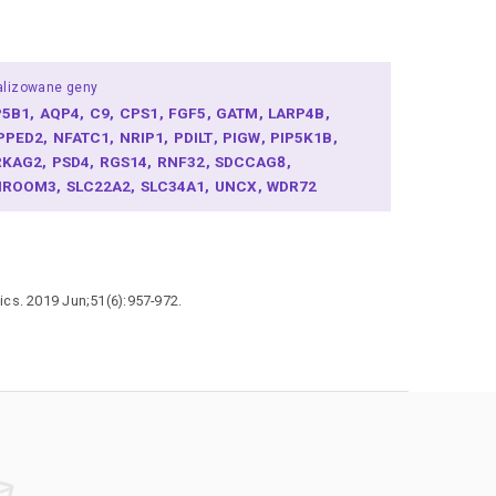
alizowane geny
P5B1
AQP4
C9
CPS1
FGF5
GATM
LARP4B
PPED2
NFATC1
NRIP1
PDILT
PIGW
PIP5K1B
RKAG2
PSD4
RGS14
RNF32
SDCCAG8
HROOM3
SLC22A2
SLC34A1
UNCX
WDR72
cs. 2019 Jun;51(6):957-972.