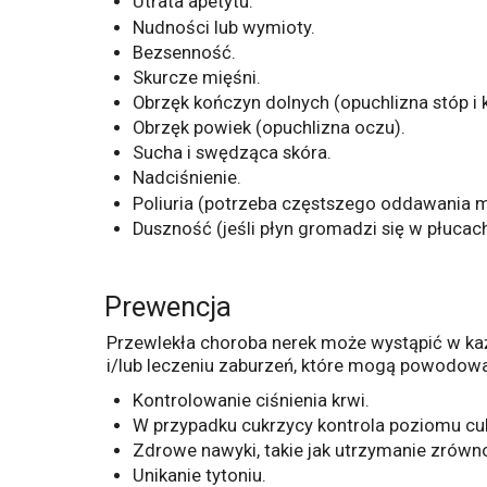
Utrata apetytu.
Nudności lub wymioty.
Bezsenność.
Skurcze mięśni.
Obrzęk kończyn dolnych (opuchlizna stóp i 
Obrzęk powiek (opuchlizna oczu).
Sucha i swędząca skóra.
Nadciśnienie.
Poliuria (potrzeba częstszego oddawania 
Duszność (jeśli płyn gromadzi się w płucach
Prewencja
Przewlekła choroba nerek może wystąpić w każd
i/lub leczeniu zaburzeń, które mogą powodować
Kontrolowanie ciśnienia krwi.
W przypadku cukrzycy kontrola poziomu cuk
Zdrowe nawyki, takie jak utrzymanie zrówno
Unikanie tytoniu.