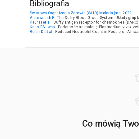
Bibliografia
Światowa Organizacja Zdrowia (WHO) Malaria [maj 2022].
Aldarweesh F.
The Duffy Blood Group System. Układy grup k
Kaur H et al
. Duffy antigen receptor for chemokines (DARC) 
Kano FS i wsp
. Podatność na malarię Plasmodium vivax zwi
Reich D et al
. Reduced Neutrophil Count in People of Afric
Co mówią Twoj