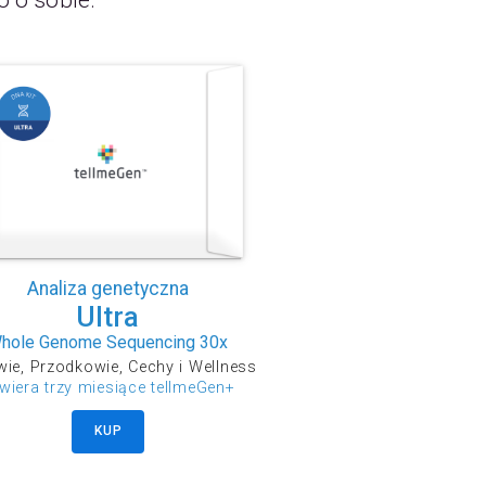
o o sobie.
Analiza genetyczna
Ultra
hole Genome Sequencing 30x
ie, Przodkowie, Cechy i Wellness
wiera trzy miesiące tellmeGen+
KUP