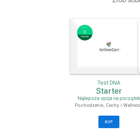
Zrób sobi
Test DNA
Starter
Najlepsza opcja na począte
Pochodzenie, Cechy i Wellne
KUP