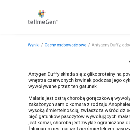
Wyniki
Cechy osobowościowe
Antygeny Duffy, odp
Antygen Duffy składa się z glikoproteiny na p
wnętrza czerwonych krwinek podczas jego cykl
wywoływane przez ten gatunek.
Malaria jest ostrą chorobą gorączkową wywoły
zakażonych samic komara z rodzaju Anopheles.
wysoką śmiertelnością, zwłaszcza wśród dziec
pięć gatunków pasożytów wywołujących malarię
jest komar, choroba jest zwykle ograniczona do
falciparum jest najbardziej śmiertelnym pasoży