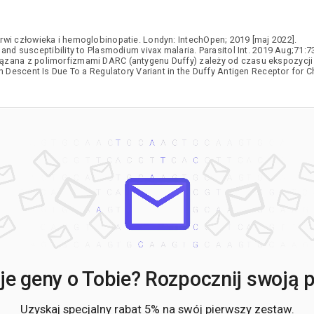
rwi człowieka i hemoglobinopatie. Londyn: IntechOpen; 2019 [maj 2022].
and susceptibility to Plasmodium vivax malaria. Parasitol Int. 2019 Aug;71:7
ązana z polimorfizmami DARC (antygenu Duffy) zależy od czasu ekspozycji n
an Descent Is Due To a Regulatory Variant in the Duffy Antigen Receptor for
e geny o Tobie? Rozpocznij swoją po
Uzyskaj specjalny rabat 5% na swój pierwszy zestaw.