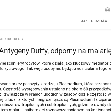
JAK TO DZIAŁA
orny na malarię
Antygeny Duffy, odporny na malari
owierzchni erytrocytów, która działa jako kluczowy mediato
u życiowego. Tak więc osoby nie będące nosicielami tego a
waną przez pasożyty z rodzaju Plasmodium, które przenosz
 Częstość występowania ustalono na około 60 przypadków n
i, zwłaszcza w krajach ubogich w zasoby, gdzie częstość wy
 u ludzi, z których najgroźniejsze są Plasmodium falcipar
 obszarów tropikalnych i subtropikalnych, gdzie te owady d
tem malarii i najbardziej rozpowszechnionym na kontynencie 