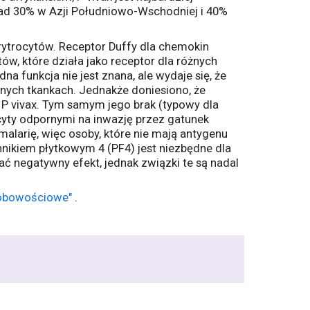
d 30% w Azji Południowo-Wschodniej i 40%
ytrocytów. Receptor Duffy dla chemokin
w, które działa jako receptor dla różnych
funkcja nie jest znana, ale wydaje się, że
nych tkankach. Jednakże doniesiono, że
a P vivax. Tym samym jego brak (typowy dla
ocyty odpornymi na inwazję przez gatunek
malarię, więc osoby, które nie mają antygenu
nnikiem płytkowym 4 (PF4) jest niezbędne dla
ć negatywny efekt, jednak związki te są nadal
obowościowe"
.