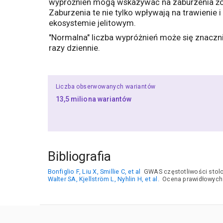
wypróżnień mogą wskazywać na zaburzenia żołą
Zaburzenia te nie tylko wpływają na trawienie
ekosystemie jelitowym.
"Normalna" liczba wypróżnień może się znaczni
razy dziennie.
Liczba obserwowanych wariantów
13,5 miliona wariantów
Bibliografia
Bonfiglio F, Liu X, Smillie C, et al
GWAS częstotliwości stolc
Walter SA, Kjellström L, Nyhlin H, et al.
Ocena prawidłowych n