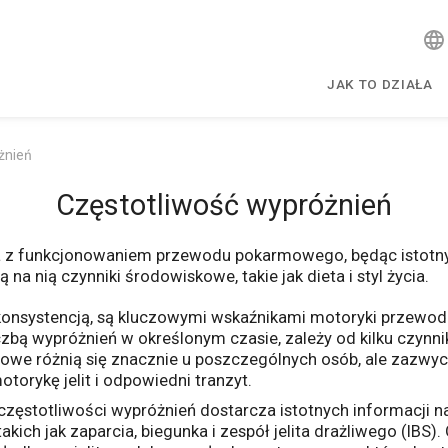
JAK TO DZIAŁA
żnień
Częstotliwość wypróżnień
a z funkcjonowaniem przewodu pokarmowego, będąc istotny
na nią czynniki środowiskowe, takie jak dieta i styl życia.
konsystencją, są kluczowymi wskaźnikami motoryki przewod
bą wypróżnień w określonym czasie, zależy od kilku czynnikó
owe różnią się znacznie u poszczególnych osób, ale zazwyc
torykę jelit i odpowiedni tranzyt.
częstotliwości wypróżnień dostarcza istotnych informacji
ch jak zaparcia, biegunka i zespół jelita drażliwego (IBS).