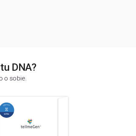
stu DNA?
o o sobie.