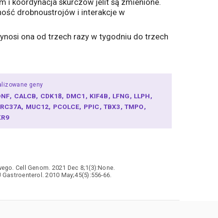
i koordynacja skurczów jelit są zmienione.
ność drobnoustrojów i interakcje w
ynosi ona od trzech razy w tygodniu do trzech
alizowane geny
DNF
CALCB
CDK18
DMC1
KIF4B
LFNG
LLPH
RRC37A
MUC12
PCOLCE
PPIC
TBX3
TMPO
KR9
ego. Cell Genom. 2021 Dec 8;1(3):None.
 Gastroenterol. 2010 May;45(5):556-66.